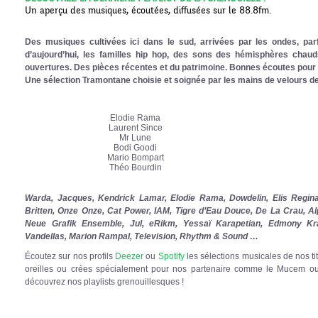
Un aperçu des musiques, écoutées, diffusées sur le 88.8fm.
Des musiques cultivées ici dans le sud, arrivées par les ondes, parfoi
d’aujourd’hui, les familles hip hop, des sons des hémisphères chauds, 
ouvertures. Des pièces récentes et du patrimoine. Bonnes écoutes pour le
Une sélection Tramontane choisie et soignée par les mains de velours d
Elodie Rama
Laurent Since
Mr Lune
Bodi Goodi
Mario Bompart
Théo Bourdin
Warda, Jacques, Kendrick Lamar, Elodie Rama, Dowdelin, Elis Regina
Britten, Onze Onze, Cat Power, IAM, Tigre d’Eau Douce, De La Crau, A
Neue Grafik Ensemble, Jul, eRikm, Yessaï Karapetian, Edmony Kr
Vandellas, Marion Rampal, Television, Rhythm & Sound …
Écoutez sur nos profils
Deezer
ou
Spotify
les sélections musicales de nos tit
oreilles ou crées spécialement pour nos partenaire comme le Mucem ou
découvrez nos playlists grenouillesques !