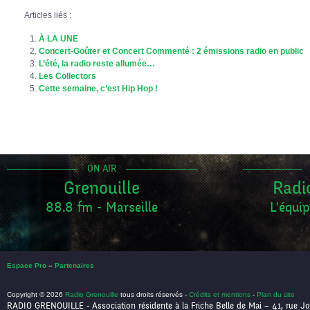
Articles liés :
À LA UNE
Concert-Goûter et Concert Commenté : 2 émissions radio en public
L’été, la radio reste allumée…
Les Collectors
Cette semaine, c’est Hip Hop !
ON AIR
Grenouille
Radi
88.8 fm - Marseille
L'équip
Espace Pro
–
Partenaires
Copyright © 2026
Radio Grenouille
tous droits réservés -
Crédits et mentions
-
Plan du site
RADIO GRENOUILLE - Association résidente à la Friche Belle de Mai – 41, rue Jo