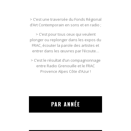
> C’est une traversée du Fonds Régional
d’Art Contemporain en sons et en radio ;
> C’est pour tous ceux qui veulent
plonger ou replonger dans les expos du
FRAC, écouter la parole des artistes et
entrer dans les œuvres par l’écoute…
> C’est le résultat d’un compagnonnage
entre Radio Grenouille et le FRAC
Provence Alpes Côte d’Azur !
PAR ANNÉE