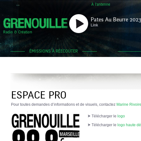
À l'antenne
Pates Au Beurre 2023
Link
Radio & Création
ÉMISSIONS À RÉECOUTER
ESPACE PRO
Pour toutes demandes d’informations et de visuels, contactez
Marine Rivoir
ᗙ Télécharger le
logo
ᗙ Télécharger le
logo haute déf