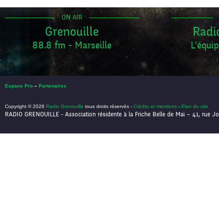
ON AIR
Grenouille
Radi
88.8 fm - Marseille
L'équip
Espace Pro
–
Partenaires
Copyright © 2026
Radio Grenouille
tous droits réservés -
Crédits et mentions
-
Plan du site
RADIO GRENOUILLE - Association résidente à la Friche Belle de Mai – 41, rue Jo