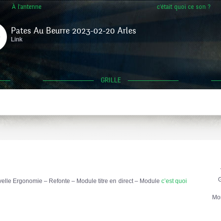
À l'antenne
c'était quoi ce son ?
Pates Au Beurre 2023-02-20 Arles
Link
GRILLE
G
lle Ergonomie – Refonte – Module titre en direct – Module
c’est quoi
Mo