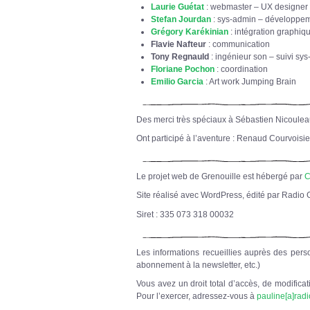
Laurie Guétat
: webmaster – UX designer
Stefan Jourdan
: sys-admin – développe
Grégory Karékinian
: intégration graphi
Flavie Nafteur
: communication
Tony Regnauld
: ingénieur son – suivi sys
Floriane Pochon
: coordination
Emilio Garcia
: Art work Jumping Brain
Des merci très spéciaux à Sébastien Nicoulea
Ont participé à l’aventure : Renaud Courvoisie
Le projet web de Grenouille est hébergé par
C
Site réalisé avec WordPress, édité par Radio 
Siret : 335 073 318 00032
Les informations recueillies auprès des perso
abonnement à la newsletter, etc.)
Vous avez un droit total d’accès, de modifica
Pour l’exercer, adressez-vous à
pauline[a]rad