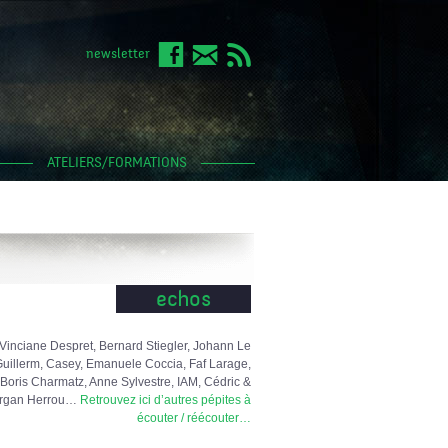
newsletter
ATELIERS/FORMATIONS
echos
Vinciane Despret, Bernard Stiegler, Johann Le
uillerm, Casey, Emanuele Coccia, Faf Larage,
Boris Charmatz, Anne Sylvestre, IAM, Cédric &
rgan Herrou…
Retrouvez ici d’autres pépites à
écouter / réécouter…