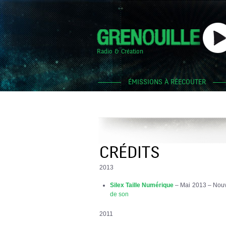
Radio & Création
ÉMISSIONS À RÉECOUTER
CRÉDITS
2013
Silex Taille Numérique
– Mai 2013 – Nouve
de son
2011