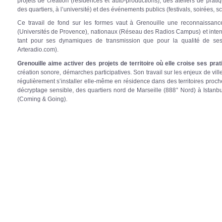
projets de création (résidences et auto-productions), des ateliers de prat
des quartiers, à l’université) et des événements publics (festivals, soirées
Ce travail de fond sur les formes vaut à Grenouille une reconnaissan
(Universités de Provence), nationaux (Réseau des Radios Campus) et inter
tant pour ses dynamiques de transmission que pour la qualité de se
Arteradio.com).
Grenouille aime activer des projets de territoire où elle croise ses prat
création sonore, démarches participatives. Son travail sur les enjeux de vil
régulièrement s’installer elle-même en résidence dans des territoires proc
décryptage sensible, des quartiers nord de Marseille (888° Nord) à Istanbu
(Coming & Going).