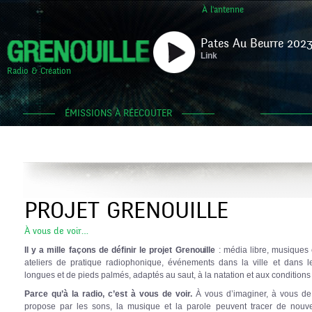
À l'antenne
Pates Au Beurre 2023
Link
Radio & Création
ÉMISSIONS À RÉECOUTER
PROJET GRENOUILLE
À vous de voir…
Il y a mille façons de définir le projet Grenouille
: média libre, musiques 
ateliers de pratique radiophonique, événements dans la ville et dans
longues et de pieds palmés, adaptés au saut, à la natation et aux conditio
Parce qu’à la radio, c’est à vous de voir.
À vous d’imaginer, à vous de 
propose par les sons, la musique et la parole peuvent tracer de nouve