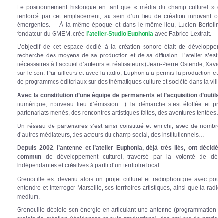
Le positionnement historique en tant que « média du champ culturel » de
renforcé par cet emplacement, au sein d’un lieu de création innovant où
émergentes. À la même époque et dans le même lieu, Lucien Bertolina,
fondateur du GMEM, crée
l’atelier-Studio Euphonia
avec Fabrice Lextrait.
L’objectif de cet espace dédié à la création sonore était de développer 
recherche des moyens de sa production et de sa diffusion. L’atelier s’es
nécessaires à l’accueil d’auteurs et réalisateurs (Jean-Pierre Ostende, Xav
sur le son. Par ailleurs et avec la radio, Euphonia a permis la production e
de programmes éditoriaux sur des thématiques culture et société dans la vill
Avec la constitution d’une équipe de permanents et l’acquisition d’outi
numérique, nouveau lieu d’émission…), la démarche s’est étoffée et pr
partenariats menés, des rencontres artistiques faites, des aventures tentée
Un réseau de partenaires s’est ainsi constitué et enrichi, avec de nombreu
d’autres médiateurs, des acteurs du champ social, des institutionnels…
Depuis 2002, l’antenne et l’atelier Euphonia, déjà très liés, ont déci
commun
de développement culturel, traversé par la volonté de dé
indépendantes et créatives à partir d’un territoire local.
Grenouille est devenu alors un projet culturel et radiophonique avec p
entendre et interroger Marseille, ses territoires artistiques, ainsi que l
medium.
Grenouille déploie son énergie en articulant une antenne (programmation 