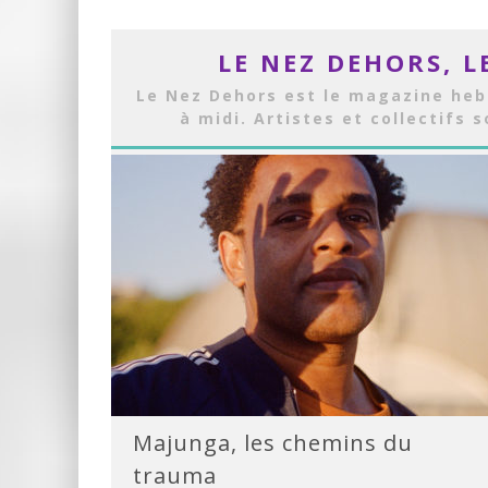
LE NEZ DEHORS, L
Le Nez Dehors est le magazine heb
à midi. Artistes et collectifs 
Majunga, les chemins du
trauma