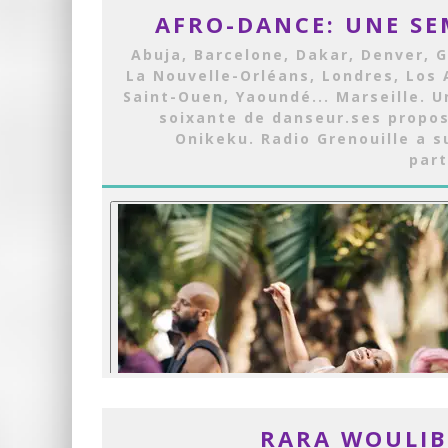
AFRO-DANCE: UNE SE
Abuja, Barcelone, Dakar, Denver, 
La Nouvelle-Orléans, Londres, Los 
Saint-Ouen, Yaoundé... Marseille. U
soixante de danseur.ses propo
Onikeku. Radio Grenouille a s
part
RARA WOULIB