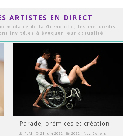
ES ARTISTES EN DIRECT
domadaire de la Grenouille, les mercredis
sont invité.es à évoquer leur actualité
Parade, prémices et création
FdM
21 juin 2022
2022 - Nez Dehors