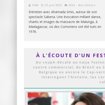
FdM
23 juin 2022
2022 - Nez Dehors
Entretien avec Ahamada Smis, autour de son
spectacle Sabena. Une évocation mêlant danse,
chants et images du massacre de Malunga, à
Madagascar, où des Comoriens ont été tués en
1976.
À L'ÉCOUTE D'UN FES
Du coupé-décalé au naija fusion,
centre commercial, du Brésil au S
Belgique ou encore le Cap-vert
interrogent l'histoire, les co
co