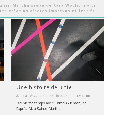
Julien Marchaisseau de Rara Woulib invite
tte création d'actes imprévus et festifs.
Une histoire de lutte
FdM
27 juin 2022
2022 - Rara Woulib
Deuxième temps avec Kamel Guémari, de
l'après-M, à Sainte-Marthe.