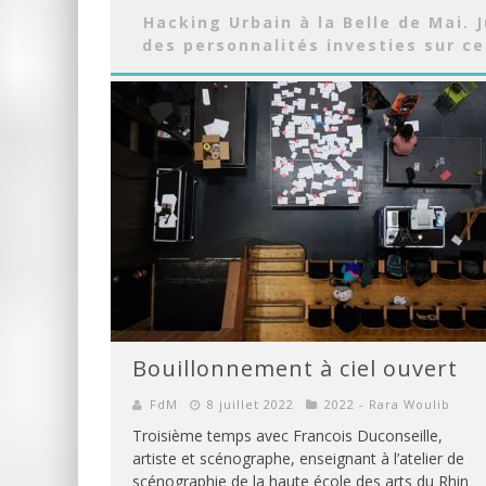
Hacking Urbain à la Belle de Mai. 
des personnalités investies sur ce
Bouillonnement à ciel ouvert
FdM
8 juillet 2022
2022 - Rara Woulib
Troisième temps avec Francois Duconseille,
artiste et scénographe, enseignant à l’atelier de
scénographie de la haute école des arts du Rhin