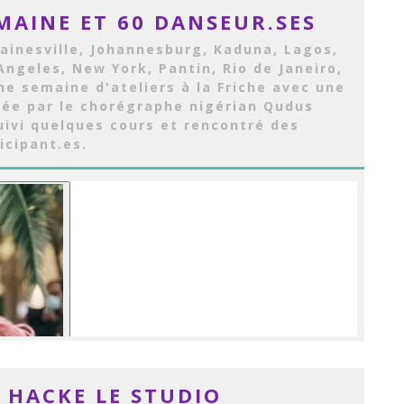
MAINE ET 60 DANSEUR.SES
Gainesville, Johannesburg, Kaduna, Lagos,
Angeles, New York, Pantin, Rio de Janeiro,
ne semaine d'ateliers à la Friche avec une
sée par le chorégraphe nigérian Qudus
uivi quelques cours et rencontré des
icipant.es.
 HACKE LE STUDIO