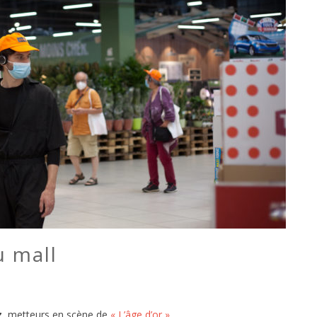
u mall
z
, metteurs en scène de
« L’âge d’or »
.