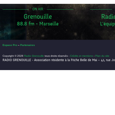
ON AIR
Grenouille
Radi
88.8 fm - Marseille
L'équip
Espace Pro
–
Partenaires
Copyright © 2026
Radio Grenouille
tous droits réservés -
Crédits et mentions
-
Plan du site
RADIO GRENOUILLE - Association résidente à la Friche Belle de Mai – 41, rue Jo