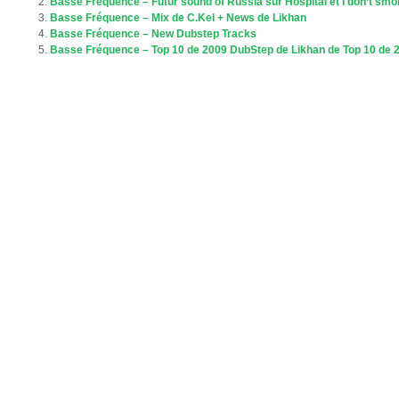
Basse Fréquence – Futur sound of Russia sur Hospital et I don’t sm
Basse Fréquence – Mix de C.Kel + News de Likhan
Basse Fréquence – New Dubstep Tracks
Basse Fréquence – Top 10 de 2009 DubStep de Likhan de Top 10 de