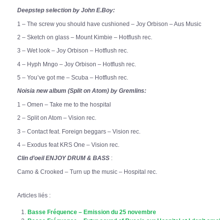
Deepstep selection by John E.Boy:
1 – The screw you should have cushioned – Joy Orbison – Aus Music
2 – Sketch on glass – Mount Kimbie – Hotflush rec.
3 – Wet look – Joy Orbison – Hotflush rec.
4 – Hyph Mngo – Joy Orbison – Hotflush rec.
5 – You’ve got me – Scuba – Hotflush rec.
Noisia new album (Split on Atom) by Gremlins:
1 – Omen – Take me to the hospital
2 – Split on Atom – Vision rec.
3 – Contact feat. Foreign beggars – Vision rec.
4 – Exodus feat KRS One – Vision rec.
Clin d’oeil ENJOY DRUM & BASS
:
Camo & Crooked – Turn up the music – Hospital rec.
Articles liés :
Basse Fréquence – Emission du 25 novembre