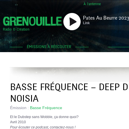
À l'antenne
Pates Au Beurre 2023
Link
Radio & Création
ÉMISSIONS À RÉECOUTER
BASSE FRÉQUENCE – DEEP 
NOISIA
Émission :
Basse Fréquence
Et le Dubstep sans Wobble, ça donne quoi?
Avril 2010
Pour écouter ce podcast, contactez-nous !