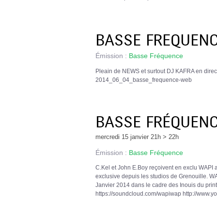
BASSE FREQUENC
Émission :
Basse Fréquence
Pleain de NEWS et surtout DJ KAFRA en direct
2014_06_04_basse_frequence-web
BASSE FRÉQUENCE
mercredi 15 janvier 21h > 22h
Émission :
Basse Fréquence
C.Kel et John E.Boy reçoivent en exclu WAPI 
exclusive depuis les studios de Grenouille. 
Janvier 2014 dans le cadre des Inouis du 
https://soundcloud.com/wapiwap http://www