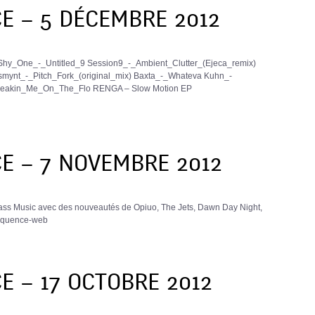
E – 5 DÉCEMBRE 2012
 Shy_One_-_Untitled_9 Session9_-_Ambient_Clutter_(Ejeca_remix)
nt_-_Pitch_Fork_(original_mix) Baxta_-_Whateva Kuhn_-
akin_Me_On_The_Flo RENGA – Slow Motion EP
E – 7 NOVEMBRE 2012
ss Music avec des nouveautés de Opiuo, The Jets, Dawn Day Night,
e_frequence-web
E – 17 OCTOBRE 2012