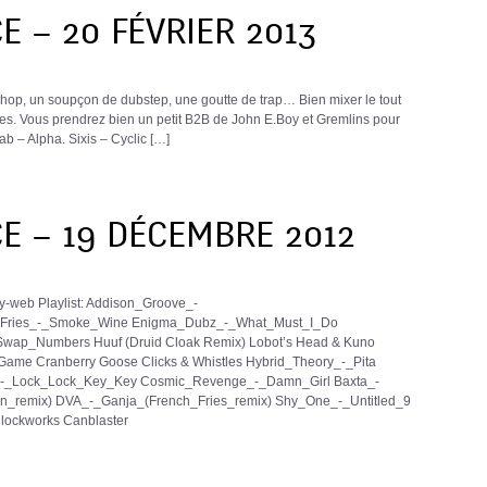
 – 20 FÉVRIER 2013
op, un soupçon de dubstep, une goutte de trap… Bien mixer le tout
es. Vous prendrez bien un petit B2B de John E.Boy et Gremlins pour
ab – Alpha. Sixis – Cyclic […]
E – 19 DÉCEMBRE 2012
web Playlist: Addison_Groove_-
_Fries_-_Smoke_Wine Enigma_Dubz_-_What_Must_I_Do
wap_Numbers Huuf (Druid Cloak Remix) Lobot’s Head & Kuno
e Cranberry Goose Clicks & Whistles Hybrid_Theory_-_Pita
s_-_Lock_Lock_Key_Key Cosmic_Revenge_-_Damn_Girl Baxta_-
remix) DVA_-_Ganja_(French_Fries_remix) Shy_One_-_Untitled_9
lockworks Canblaster