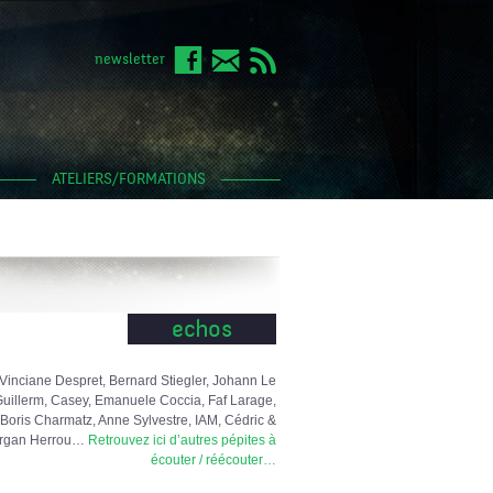
newsletter
ATELIERS/FORMATIONS
echos
Vinciane Despret, Bernard Stiegler, Johann Le
uillerm, Casey, Emanuele Coccia, Faf Larage,
Boris Charmatz, Anne Sylvestre, IAM, Cédric &
rgan Herrou…
Retrouvez ici d’autres pépites à
écouter / réécouter…