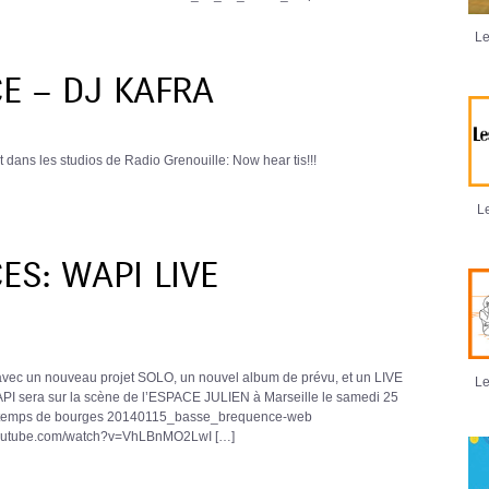
Le
E – DJ KAFRA
 dans les studios de Radio Grenouille: Now hear tis!!!
Le
S: WAPI LIVE
avec un nouveau projet SOLO, un nouvel album de prévu, et un LIVE
Le
WAPI sera sur la scène de l’ESPACE JULIEN à Marseille le samedi 25
printemps de bourges 20140115_basse_brequence-web
.youtube.com/watch?v=VhLBnMO2LwI […]