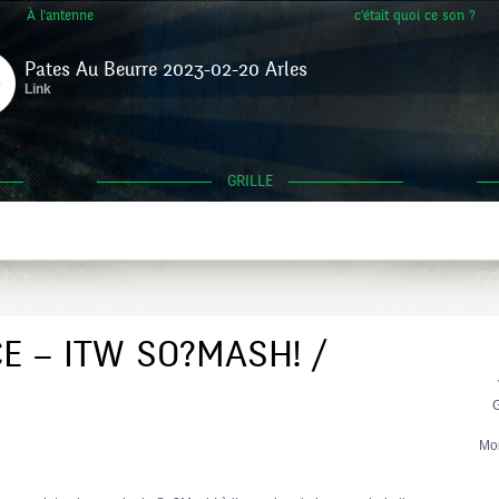
À l'antenne
c'était quoi ce son ?
Pates Au Beurre 2023-02-20 Arles
Link
GRILLE
E – ITW SO?MASH! /
G
Mo