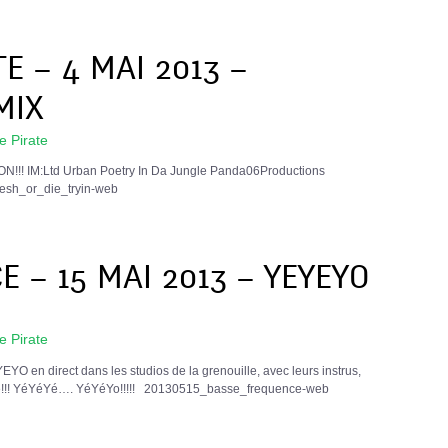
E – 4 MAI 2013 –
MIX
 Pirate
ON!!! IM:Ltd Urban Poetry In Da Jungle Panda06Productions
resh_or_die_tryin-web
 – 15 MAI 2013 – YEYEYO
 Pirate
EYEYO en direct dans les studios de la grenouille, avec leurs instrus,
dre!!! YéYéYé…. YéYéYo!!!!! 20130515_basse_frequence-web