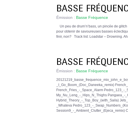
BASSE FRÉQUENCE
Émission :
Basse Fréquence
Un peu de drum’n’bass, un pincée de glitch h
pour obtenir de savoureuses basses éclectiqu
finir, non? Track list: Loadstar – Drowning. Ah
BASSE FRÉQUENC
Émission :
Basse Fréquence
20121219_basse_frequence_mix_john_e_boy-
_I_Go_Boom_(Doc_Daneeka_remix) French
French_Fries_-_Space_Alarm Pedro_123_-_S
My_Nu_Leng_-_Hips_N_Thighs Pangaea_-_Gam
Hybrid_Theory_-_Top_Boy_(with_Saila) Jet
_Whateva Pedro_123_-_Swap_Numbers_(Kon_
Session9_-_Ambient_Clutter_(Ejeca_remix) C