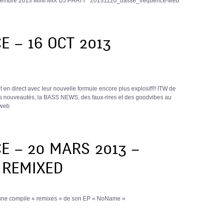
 Novembre 2013 MINI MIX DJ PHATT 20131120_basse_frequence-web
 – 16 OCT 2013
 en direct avec leur nouvelle formule encore plus explosif!!! ITW de
s nouveautés, la BASS NEWS, des faux-rires et des goodvibes au
-web
E – 20 MARS 2013 –
 REMIXED
c une compile « remixes » de son EP « NoName »