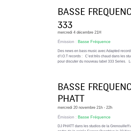
BASSE FREQUENCE
333
mercredi 4 décembre 21H
Émission :
Basse Fréquence
Des news en bass music avec Adapted records
d’I.O.T records : C’est très chaud dans les st
pour discuter du nouveau label 333 Series. L
BASSE FREQUENCE
PHATT
mercredi 20 novembre 21h - 22h
Émission :
Basse Fréquence
DJ PHATT dans les studios de la Grenouille!!!