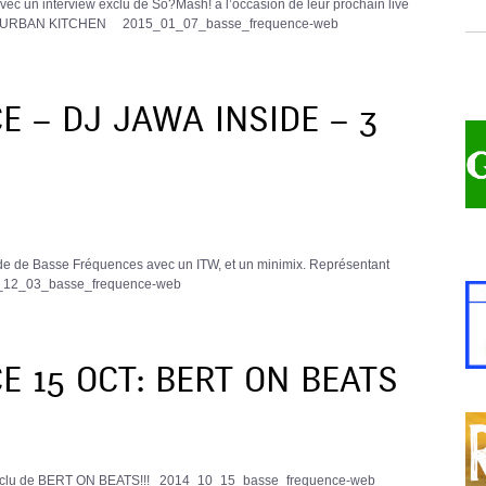
ec un interview exclu de So?Mash! à l’occasion de leur prochain live
ue de URBAN KITCHEN 2015_01_07_basse_frequence-web
 – DJ JAWA INSIDE – 3
de de Basse Fréquences avec un ITW, et un minimix. Représentant
_12_03_basse_frequence-web
 15 OCT: BERT ON BEATS
 exclu de BERT ON BEATS!!! 2014_10_15_basse_frequence-web