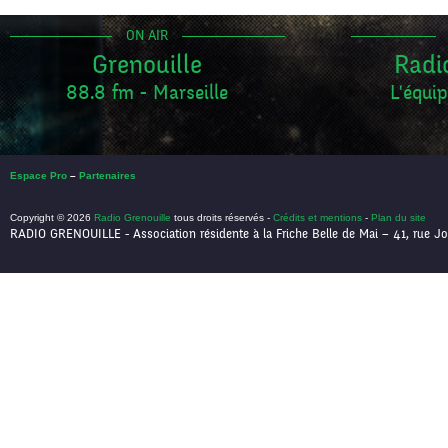
ON AIR
Grenouille
Radi
88.8 fm - Marseille
L'équip
Espace Pro
–
Partenaires
Copyright © 2026
Radio Grenouille
tous droits réservés -
Crédits et mentions
-
Plan du site
RADIO GRENOUILLE - Association résidente à la Friche Belle de Mai – 41, rue Jo