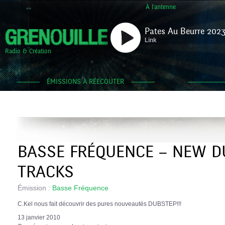
À l'antenne
Pates Au Beurre 2023
Link
Radio & Création
ÉMISSIONS À RÉECOUTER
BASSE FRÉQUENCE – NEW D
TRACKS
Émission :
Basse Fréquence
C.Kel nous fait découvrir des pures nouveautés DUBSTEP!!!
13 janvier 2010