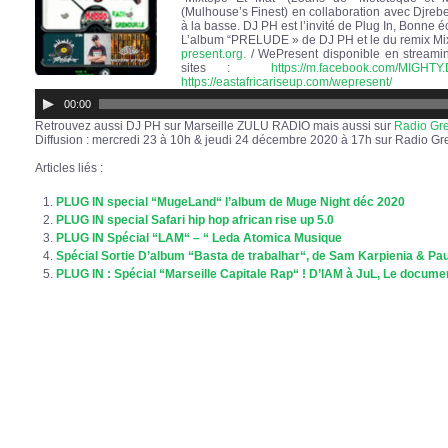
(Mulhouse’s Finest) en collaboration avec Djreb
à la basse. DJ PH est l’invité de Plug In, Bonne é
L’album “PRELUDE » de DJ PH et le du remix Mixt
present.org.
/ WePresent disponible en streami
sites :
https://m.facebook.com/MIGHTY
https://eastafricariseup.com/wepresent/
Lecteur
00:00
audio
Retrouvez aussi DJ PH sur Marseille ZULU RADIO mais aussi sur
Radio Gre
Diffusion : mercredi 23 à 10h & jeudi 24 décembre 2020 à 17h sur Radio Gr
Articles liés :
PLUG IN special “MugeLand“ l’album de Muge Night déc 2020
PLUG IN special Safari hip hop african rise up 5.0
PLUG IN Spécial “LAM“ – “ Leda Atomica Musique
Spécial Sortie D’album “Basta de trabalhar“, de Sam Karpienia & Paul
PLUG IN : Spécial “Marseille Capitale Rap“ ! D’IAM à JuL, Le docume