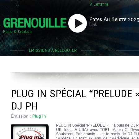
À l'antenne
Pates Au Beurre 2023
Link
Radio & Création
ÉMISSIONS À RÉECOUTER
PLUG IN SPÉCIAL “PRELUDE 
DJ PH
Émission :
Plug In
PLUG IN Spécial “PRELUDE », l’album de DJ PH
UK, India & USA) avec TOB1, Mama C, Dwee
Soulstreet, Pabloramix … et le remix de DJ PH d
“Mixtèpe Et Mat“ (25ans de “Métètèque 