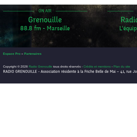
ON AIR
Grenouille
Radi
88.8 fm - Marseille
L'équip
Espace Pro
–
Partenaires
Copyright © 2026
Radio Grenouille
tous droits réservés -
Crédits et mentions
-
Plan du site
RADIO GRENOUILLE - Association résidente à la Friche Belle de Mai – 41, rue Jo