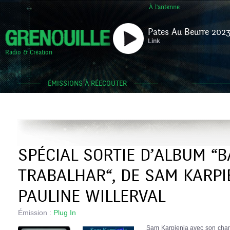
À l'antenne
Pates Au Beurre 2023
Link
Radio & Création
ÉMISSIONS À RÉECOUTER
SPÉCIAL SORTIE D’ALBUM “B
TRABALHAR“, DE SAM KARPI
PAULINE WILLERVAL
Émission :
Plug In
Sam Karpienia avec son chan