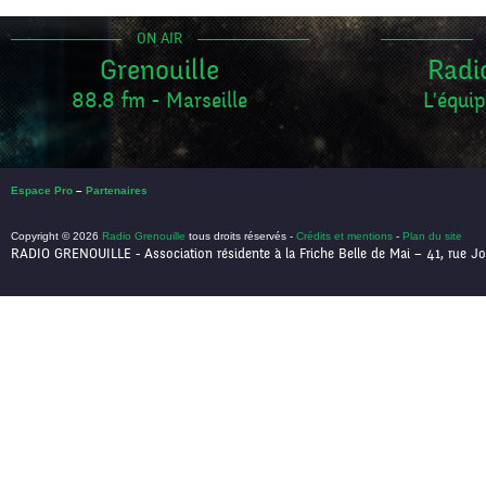
ON AIR
Grenouille
Radi
88.8 fm - Marseille
L'équip
Espace Pro
–
Partenaires
Copyright © 2026
Radio Grenouille
tous droits réservés -
Crédits et mentions
-
Plan du site
RADIO GRENOUILLE - Association résidente à la Friche Belle de Mai – 41, rue Jo