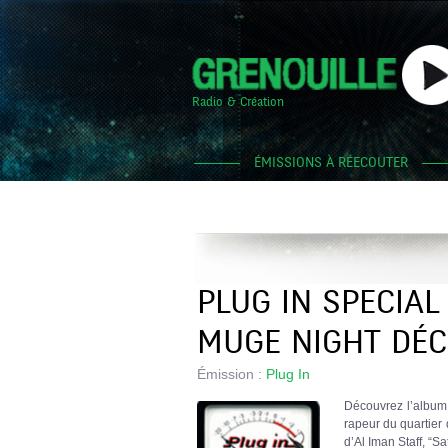
Radio & Création
ÉMISSIONS À RÉECOUTER
PLUG IN SPECIAL
MUGE NIGHT DÉC
Émission :
Plug In
Découvrez l’album
rapeur du quartie
d’Al Iman Staff, “