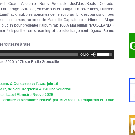
 Swift Quad, Apolonie, Remy Womack, JustMusicBeats, Corrado,
 Faf Larage, Adikson, Amevicious et Bouga. En onze titres, l’univers
and“ aux multiples sonorités de l’électro au funk est parfois un peu
n de son temps, au cœur de Marseille Capitale de la friture. Le Muge
 de plug in pour présenter l’album rap 100% Marseillais “MUGELAND »
mer ! disponible en streaming et de téléchargement légaux. Bonne
 tout reste à faire !
Utilisez
00:00
les
flèches
bre 2020 à 17h sur Radio Grenouille
haut/bas
pour
augmenter
ou
diminuer
ums & Concerts) et l’actu. juin 16
le
har“, de Sam Karpienia & Pauline Willerval
volume.
rate“ Label Mémoire Neuve 2020
l’armure d’Abraham“ réalisé par M.Verdeil, D.Poupardin et J.Van