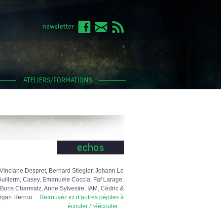
newsletter
ATELIERS/FORMATIONS
echos
Vinciane Despret, Bernard Stiegler, Johann Le
uillerm, Casey, Emanuele Coccia, Faf Larage,
Boris Charmatz, Anne Sylvestre, IAM, Cédric &
rgan Herrou…
Retrouvez ici d’autres pépites à
écouter / réécouter…