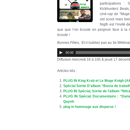
participations :
Kickhunterz Beats,
ciné-rap de “MugeL
old scool mais bie
Nigth est l’invité
que que l’on écoute en peignoir face à la 
écoute !
Bonnes Fêtes, Et n’oubliez pas au 3e Millénaire
Lecteur
00:00
audio
Diffusion mercredi 16 à 10h & jeudi 17 décem
Articles liés :
PLUG IN King Krab et Le Muge Knigh (Alb
Spécial Sortie D’album “Basta de trabal
PLUG IN Spécial, Sortie de l’album “Nit
PLUG IN Spécial Documentaire : “Dans 
Quynh
plug in hommage aux disparus !