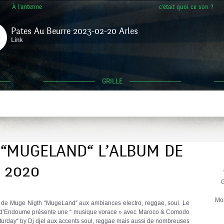
À l'antenne
c'était quoi ce son ?
Pates Au Beurre 2023-02-20 Arles
Link
GRILLE
 “MUGELAND“ L’ALBUM DE
 2020
G
Mo
 de Muge Nigth “MugeLand“ aux ambiances electro, reggae, soul. Le
r d’Endoume présente une “ musique vorace » avec Maroco & Comodo
Saturday“ by Dj djel aux accents soul, reggae mais aussi de nombreuses