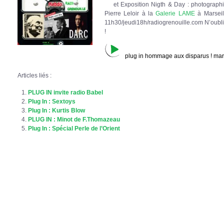
et Exposition Nigth & Day : photographi
Pierre Leloir à la
Galerie LAME
à Marseil
11h30/jeudi18h/radiogrenouille.com N’oubliez
!
plug in hommage aux disparus ! ma
Articles liés :
PLUG IN invite radio Babel
Plug In : Sextoys
Plug In : Kurtis Blow
PLUG IN : Minot de F.Thomazeau
Plug In : Spécial Perle de l’Orient