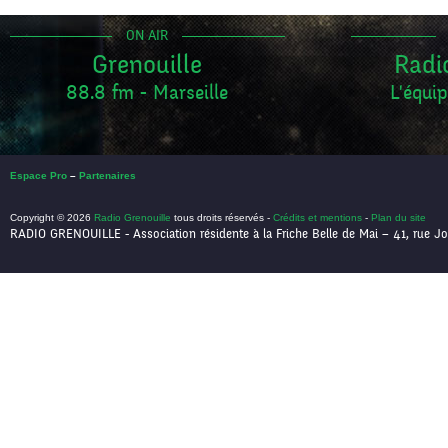
ON AIR
Grenouille
Radi
88.8 fm - Marseille
L'équip
Espace Pro
–
Partenaires
Copyright © 2026
Radio Grenouille
tous droits réservés -
Crédits et mentions
-
Plan du site
RADIO GRENOUILLE - Association résidente à la Friche Belle de Mai – 41, rue Jo