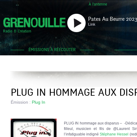
À l'antenne
Pates Au Beurre 2023
Link
Radio & Création
ÉMISSIONS À RÉECOUTER
PLUG IN HOMMAGE AUX DISP
Émission :
Plug In
PLUG IN hommage aux disparus – -Dédica
filleul, musicien et fils de @Laurent 
l’infatiguable indigné
Stéphane Hessel
(red