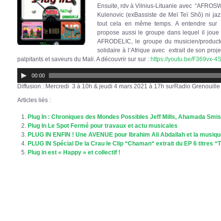
Ensuite, rdv à Vilnius-Lituanie avec “AFROS
Kulenovic (exBassiste de Meï Teï Shô) ni jazz
tout cela en même temps. A entendre sur
propose aussi le groupe dans lequel il joue
AFRODELIC, le groupe du musicien/producte
solidaire à l’Afrique avec extrait de son proj
palpitants et saveurs du Mali. A découvrir sur sur :
https://youtu.be/F369vx-
Lecteur
00:00
audio
Diffusion : Mercredi 3 à 10h & jeudi 4 mars 2021 à 17h surRadio Grenouille
Articles liés :
Plug In : Chroniques des Mondes Possibles Jeff Mills, Ahamada Smis,
Plug In Le Spot Fermé pour travaux et actu musicales
PLUG IN ENFIN ! Une AVENUE pour Ibrahim Ali Abdallah et la musiqu
PLUG IN Spécial De la Crau le Clip “Chaman“ extrait du EP 6 titres 
Plug in est « Happy » et collectif !