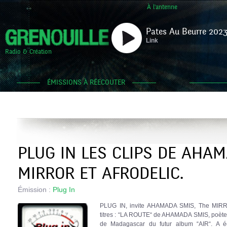
À l'antenne
Pates Au Beurre 2023
Link
Radio & Création
ÉMISSIONS À RÉECOUTER
PLUG IN LES CLIPS DE AHAM
MIRROR ET AFRODELIC.
Émission :
Plug In
PLUG IN, invite AHAMADA SMIS, The MIRR
titres : “LA ROUTE“ de AHAMADA SMIS, poète/mu
de Madagascar du futur album “AIR“. A 