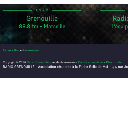
ON AIR
Grenouille
Radi
88.8 fm - Marseille
L'équip
Espace Pro
–
Partenaires
Copyright © 2026
Radio Grenouille
tous droits réservés -
Crédits et mentions
-
Plan du site
RADIO GRENOUILLE - Association résidente à la Friche Belle de Mai – 41, rue Jo