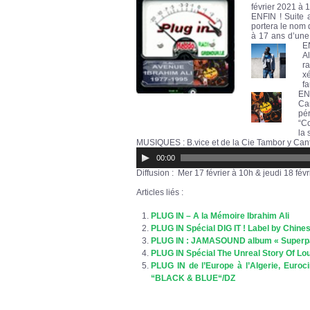
février 2021 à 1
ENFIN ! Suite 
portera le nom 
à 17 ans d’une 
EN
A
r
x
fa
EN
Can
pér
“Co
la 
MUSIQUES : B.vice et de la Cie Tambor y Can
Lecteur
00:00
audio
Diffusion : Mer 17 février à 10h & jeudi 18 fé
Articles liés :
PLUG IN – A la Mémoire Ibrahim Ali
PLUG IN Spécial DIG IT ! Label by Chin
PLUG IN : JAMASOUND album « Superpan
PLUG IN Spécial The Unreal Story Of L
PLUG IN de l’Europe à l’Algerie, Euro
“BLACK & BLUE“/DZ