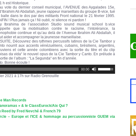
1 h est Historique.
au vote du dernier conseil municipal, l’AVENUE des Aygalades 15e,
d’Ibrahim Ali Abdallah, jeune rappeur marseillais du groupe B-vice, tué
balle dans le dos par des militants Front national le 21 février 1995.
FIN ! Plus jamais ça ! Ni oubli, ni silence ni pardon !
ly Ibrahima de l’association Studio sound musical school b.vice
appelle que la mobilisation contre le racisme, l’intolérance, la
énophobie continue et qu’au delà de l’Avenue Ibrahim Ali Abdallah, il
ut aider et accompagner la jeunesse marseillaise.
SUITE, Découvrez des rythmes percussifs latinos de la Cie Tambor y
to nourrit aux accents vénézuéliens, cubains, brésiliens, argentins,
uviens et cette année colombiens avec la sortie du titre et du clip
isas da vida“ le nouvel opus de la Cie Tambor y Canto. En prélude à
sortie de l’album : “La Segunda“ en fin d’année.
to. Bonne écoute !
Utilisez
00:00
les
flèches
vrier 2021 à 17h sur Radio Grenouille
haut/bas
pour
augmenter
ou
diminuer
ese Man Records
le
volume.
oramas » & le ClassEurock/Aix Qui ?
ou Reed by Fred Nevché & French 79
circle – Europe et l’ICE & hommage au percussionniste GUEM via