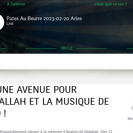
À l'antenne
c'était quoi ce son ?
Pates Au Beurre 2023-02-20 Arles
Link
GRILLE
 UNE AVENUE POUR
ALLAH ET LA MUSIQUE DE
G
 !
Mo
 Rassemblement citoyen à la mémoire d’Ibrahim Ali Abdallah, Dim 21