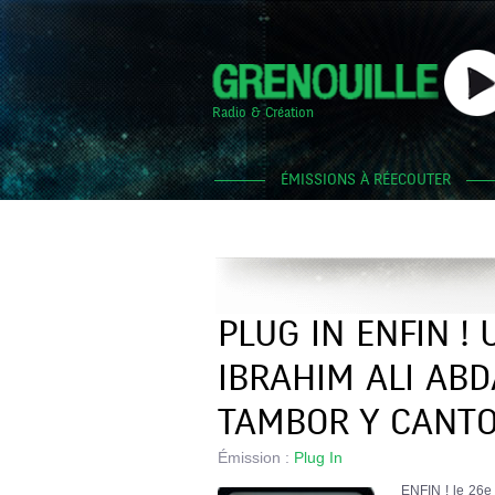
Radio & Création
ÉMISSIONS À RÉECOUTER
PLUG IN ENFIN !
IBRAHIM ALI ABD
TAMBOR Y CANTO
Émission :
Plug In
ENFIN ! le 26e