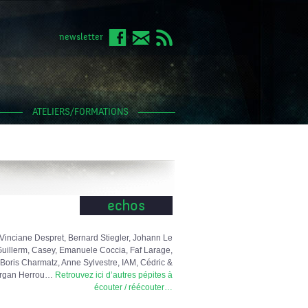
newsletter
ATELIERS/FORMATIONS
echos
Vinciane Despret, Bernard Stiegler, Johann Le
uillerm, Casey, Emanuele Coccia, Faf Larage,
Boris Charmatz, Anne Sylvestre, IAM, Cédric &
rgan Herrou…
Retrouvez ici d’autres pépites à
écouter / réécouter…