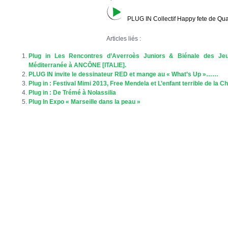
PLUG IN Collectif Happy fete de Qua
Articles liés :
Plug in Les Rencontres d’Averroès Juniors & Biénale des Je
Méditerranée à ANCÔNE [ITALIE].
PLUG IN invite le dessinateur RED et mange au « What’s Up »……
Plug in : Festival Mimi 2013, Free Mendela et L’enfant terrible de la 
Plug in : De Trémé à Nolassilia
Plug In Expo « Marseille dans la peau »