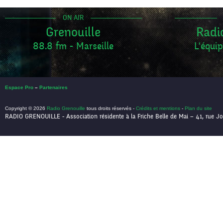
ON AIR
Grenouille
Radi
88.8 fm - Marseille
L'équip
Espace Pro
–
Partenaires
Copyright © 2026
Radio Grenouille
tous droits réservés -
Crédits et mentions
-
Plan du site
RADIO GRENOUILLE - Association résidente à la Friche Belle de Mai – 41, rue Jo