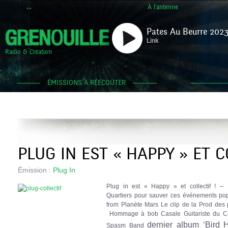
À l'antenne
Pates Au Beurre 2023
Link
Radio & Création
ÉMISSIONS À RÉECOUTER
PLUG IN EST « HAPPY » ET C
Émission :
Plug In
Plug in est « Happy » et collectif ! –
Quartiers pour sauver ces événements pop
from Planète Mars Le clip de la Prod des
Hommage à bob Casale Guitariste du C
dernier album ‘Bird
Spasm Band