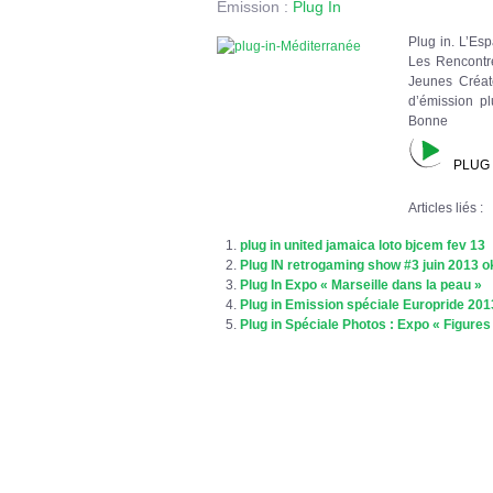
Émission :
Plug In
Plug in. L’Es
Les Rencontre
Jeunes Créat
d’émission pl
Bonne
PLUG I
Articles liés :
plug in united jamaica loto bjcem fev 13
Plug IN retrogaming show #3 juin 2013 o
Plug In Expo « Marseille dans la peau »
Plug in Emission spéciale Europride 201
Plug in Spéciale Photos : Expo « Figures