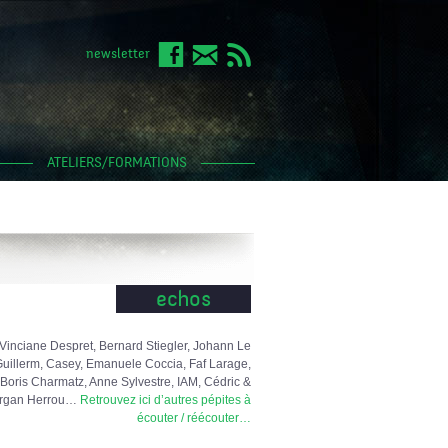
newsletter
ATELIERS/FORMATIONS
echos
Vinciane Despret, Bernard Stiegler, Johann Le
uillerm, Casey, Emanuele Coccia, Faf Larage,
Boris Charmatz, Anne Sylvestre, IAM, Cédric &
rgan Herrou…
Retrouvez ici d’autres pépites à
écouter / réécouter…