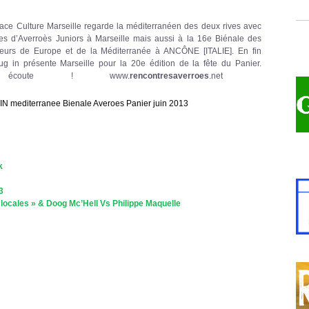
pace Culture Marseille regarde la méditerranéen des deux rives avec
s d’Averroès Juniors à Marseille mais aussi à la 16e Biénale des
eurs de Europe et de la Méditerranée à ANCÔNE [ITALIE]. En fin
ug in présente Marseille pour la 20e édition de la fête du Panier.
 écoute ! www.
rencontresaverroes
.net
N mediterranee Bienale Averoes Panier juin 2013
k
3
 locales » & Doog Mc’Hell Vs Philippe Maquelle