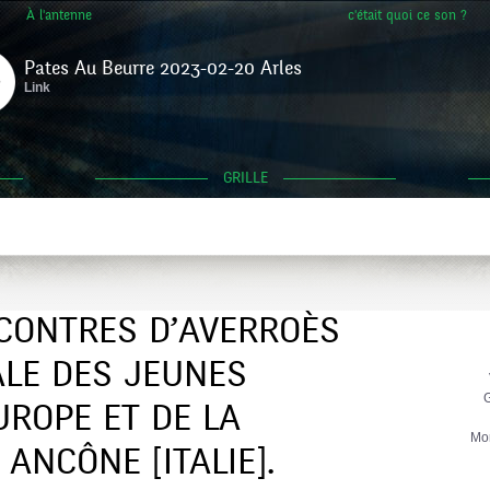
À l'antenne
c'était quoi ce son ?
Pates Au Beurre 2023-02-20 Arles
Link
GRILLE
NCONTRES D’AVERROÈS
ALE DES JEUNES
G
UROPE ET DE LA
Mo
ANCÔNE [ITALIE].