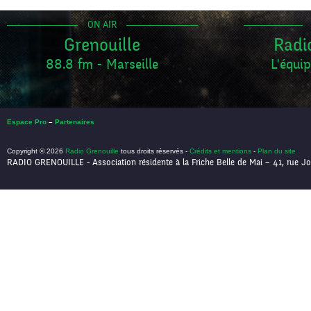
ON AIR
Grenouille
Radi
88.8 fm - Marseille
L'équip
Espace Pro
–
Partenaires
Copyright © 2026
Radio Grenouille
tous droits réservés -
Crédits et mentions
-
Plan du site
RADIO GRENOUILLE - Association résidente à la Friche Belle de Mai – 41, rue Jo