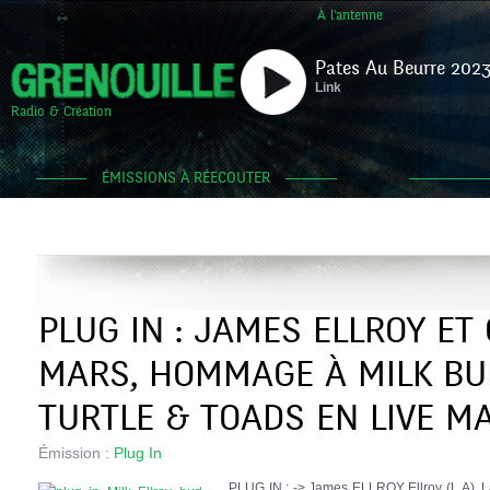
À l'antenne
Pates Au Beurre 2023
Link
Radio & Création
ÉMISSIONS À RÉECOUTER
PLUG IN : JAMES ELLROY ET
MARS, HOMMAGE À MILK BU
TURTLE & TOADS EN LIVE MA
Émission :
Plug In
PLUG IN : -> James ELLROY Ellroy (L.A), L