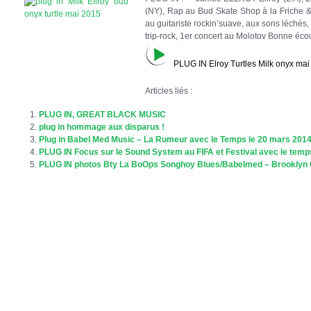
(NY), Rap au Bud Skate Shop à la Frich
au guitariste rockin’suave, aux sons léchés
trip-rock, 1er concert au Molotov Bonne écou
PLUG IN Elroy Turtles Milk onyx ma
Articles liés :
PLUG IN, GREAT BLACK MUSIC
plug in hommage aux disparus !
Plug in Babel Med Music – La Rumeur avec le Temps le 20 mars 201
PLUG IN Focus sur le Sound System au FIFA et Festival avec le tem
PLUG IN photos Bty La BoOps Songhoy Blues/Babelmed – Brooklyn G