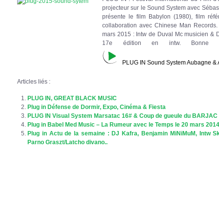
projecteur sur le Sound System avec Sébastie
présente le film Babylon (1980), film ré
collaboration avec Chinese Man Records. 
mars 2015 : Intw de Duval Mc musicien & 
17e édition en int
PLUG IN Sound System Aubagne & A
Articles liés :
PLUG IN, GREAT BLACK MUSIC
Plug in Défense de Dormir, Expo, Cinéma & Fiesta
PLUG IN Visual System Marsatac 16# & Coup de gueule du BARJAC 
Plug in Babel Med Music – La Rumeur avec le Temps le 20 mars 201
Plug in Actu de la semaine : DJ Kafra, Benjamin MiNiMuM, Intw S
Parno Graszt/Latcho divano..