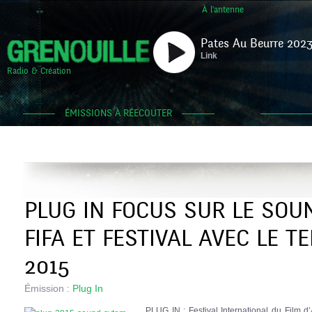
À l'antenne
Pates Au Beurre 2023
Link
Radio & Création
ÉMISSIONS À RÉECOUTER
PLUG IN FOCUS SUR LE SOU
FIFA ET FESTIVAL AVEC LE 
2015
Émission :
Plug In
PLUG IN : Festival International du Film