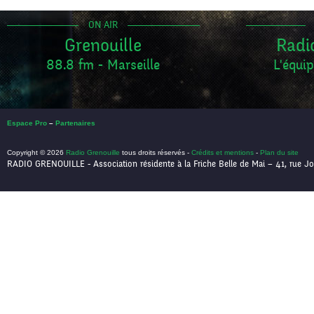
ON AIR
Grenouille
Radi
88.8 fm - Marseille
L'équip
Espace Pro
–
Partenaires
Copyright © 2026
Radio Grenouille
tous droits réservés -
Crédits et mentions
-
Plan du site
RADIO GRENOUILLE - Association résidente à la Friche Belle de Mai – 41, rue Jo