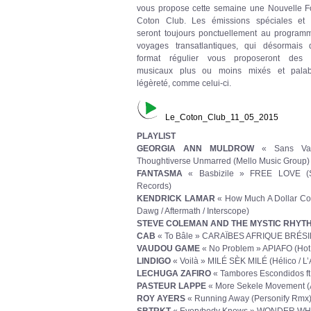
vous propose cette semaine une Nouvelle F
Coton Club. Les émissions spéciales et i
seront toujours ponctuellement au program
voyages transatlantiques, qui désormais 
format régulier vous proposeront des it
musicaux plus ou moins mixés et pala
légèreté, comme celui-ci.
Le_Coton_Club_11_05_2015
PLAYLIST
GEORGIA ANN MULDROW
« Sans Va
Thoughtiverse Unmarred (Mello Music Group)
FANTASMA
« Basbizile » FREE LOVE (
Records)
KENDRICK LAMAR
« How Much A Dollar Cos
Dawg / Aftermath / Interscope)
STEVE COLEMAN AND THE MYSTIC RHYT
CAB
« To Bâle » CARAÏBES AFRIQUE BRÉSIL 
VAUDOU GAME
« No Problem » APIAFO (Hot
LINDIGO
« Voilà » MILÉ SÈK MILÉ (Hélico / L’A
LECHUGA ZAFIRO
« Tambores Escondidos f
PASTEUR LAPPE
« More Sekele Movement (
ROY AYERS
« Running Away (Personify Rmx)
SBTRKT
« Everybody Knows » WONDER WHER