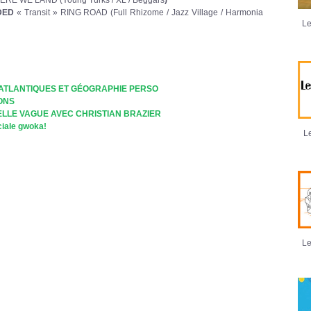
DED
« Transit » RING ROAD (Full Rhizome / Jazz Village / Harmonia
Le
S ATLANTIQUES ET GÉOGRAPHIE PERSO
ONS
ELLE VAGUE AVEC CHRISTIAN BRAZIER
ciale gwoka!
Le
Le