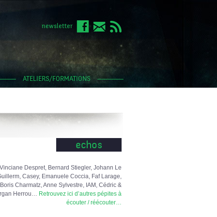
newsletter
ATELIERS/FORMATIONS
echos
Vinciane Despret, Bernard Stiegler, Johann Le
uillerm, Casey, Emanuele Coccia, Faf Larage,
Boris Charmatz, Anne Sylvestre, IAM, Cédric &
rgan Herrou…
Retrouvez ici d’autres pépites à
écouter / réécouter…