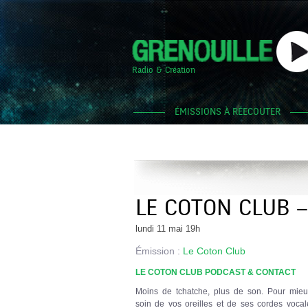
Radio & Création
ÉMISSIONS À RÉECOUTER
LE COTON CLUB 
lundi 11 mai 19h
Émission :
Le Coton Club
LE COTON CLUB PODCAST & CONTACT
Moins de tchatche, plus de son. Pour mieu
soin de vos oreilles et de ses cordes voca