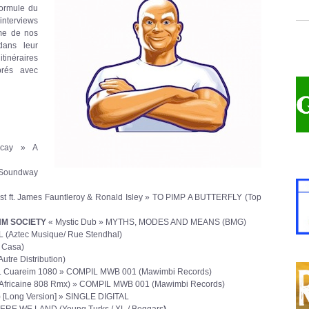
ormule du
nterviews
me de nos
dans leur
inéraires
brés avec
cay » A
Soundway
t ft. James Fauntleroy & Ronald Isley » TO PIMP A BUTTERFLY (Top
HM SOCIETY
« Mystic Dub » MYTHS, MODES AND MEANS (BMG)
(Aztec Musique/ Rue Stendhal)
 Casa)
utre Distribution)
t. Cuareim 1080 » COMPIL MWB 001 (Mawimbi Records)
Africaine 808 Rmx) » COMPIL MWB 001 (Mawimbi Records)
 [Long Version] » SINGLE DIGITAL
E WE LAND (Young Turks / XL / Beggars
)