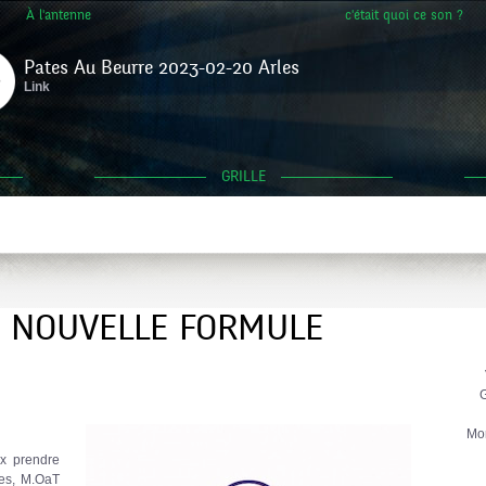
À l'antenne
c'était quoi ce son ?
Pates Au Beurre 2023-02-20 Arles
Link
GRILLE
– NOUVELLE FORMULE
G
Mo
x prendre
les, M.OaT