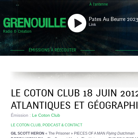
À l'antenne
Pates Au Beurre 2023
Link
Radio & Création
ÉMISSIONS À RÉECOUTER
LE COTON CLUB 18 JUIN 201
ATLANTIQUES ET GÉOGRAPH
Émission :
Le Coton Club
LE COTON CLUB, PODCAST & CONTACT
GIL SCOTT HERON
« The Prisoner » PIECES OF A MAN
Flying Dutchman