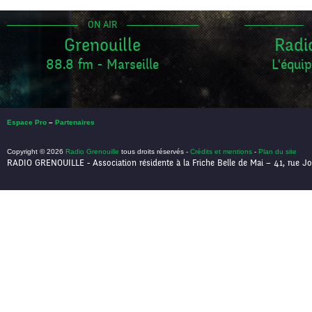
ON AIR
Grenouille
Radi
88.8 fm - Marseille
L'équip
Espace Pro
–
Partenaires
Copyright © 2026
Radio Grenouille
tous droits réservés -
Crédits et mentions
-
Plan du site
RADIO GRENOUILLE - Association résidente à la Friche Belle de Mai – 41, rue Jo