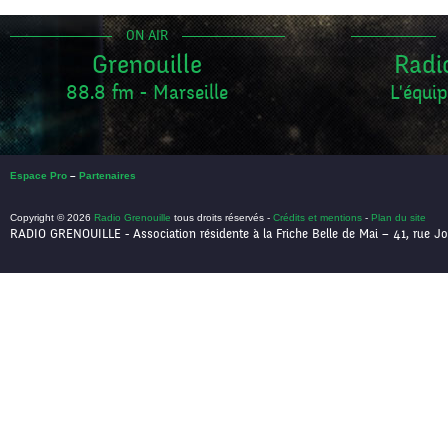
ON AIR
Grenouille
Radi
88.8 fm - Marseille
L'équip
Espace Pro
–
Partenaires
Copyright © 2026
Radio Grenouille
tous droits réservés -
Crédits et mentions
-
Plan du site
RADIO GRENOUILLE - Association résidente à la Friche Belle de Mai – 41, rue Jo