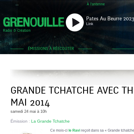
À l'antenne
Pates Au Beurre 2023
Link
Radio & Création
ÉMISSIONS À RÉECOUTER
GRANDE TCHATCHE AVEC THI
MAI 2014
samedi 24 mai à 10h
Émission :
La Grande Tchatche
Ce mois-ci
le Ravi
reçoit dans sa « Grande tchatche