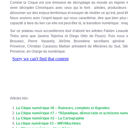
Comme la Clique est une émission de décryptage du monde en régime nu
venir décrypter Chroniques avec ceux qui le font : artistes, producteurs
dézoomer sur des enjeux territoriaux et essayer de révéler ce qu’est, peut-être,
Nous voulons avec l’esprit taquin qui nous caractérise, dire que bien plus 
capacité à faire du lien car elle est peut être là, la transition numérique : im
Sur ce plateau nous accueillerons tout d’abord les artistes Fabien Leaust
Théry ainsi que Javiera Tejerina et Diego Ortiz de Flux(o). Puis nous i
Brouwez, Pierre Vasarely, Jérôme Brunetiere secrétaire général d
Provence, Christian Carassou Maillan président de Mécénes du Sud, Stép
Provence, en charge du numérique.
Articles liés :
La Clique numérique #6 – Rumeurs, complots et légendes
La Clique numérique #7 – “République, démocratie et activisme num
La Clique numérique #2 – La Cartographie
La clique numérique #3 – MIF#Machines