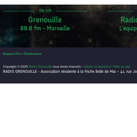
ON AIR
Grenouille
Radi
88.8 fm - Marseille
L'équip
Espace Pro
–
Partenaires
Copyright © 2026
Radio Grenouille
tous droits réservés -
Crédits et mentions
-
Plan du site
RADIO GRENOUILLE - Association résidente à la Friche Belle de Mai – 41, rue Jo