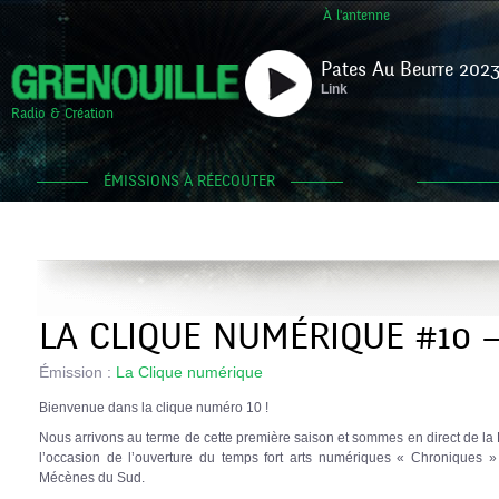
À l'antenne
Pates Au Beurre 2023
Link
Radio & Création
ÉMISSIONS À RÉECOUTER
LA CLIQUE NUMÉRIQUE #10 
Émission :
La Clique numérique
Bienvenue dans la clique numéro 10 !
Nous arrivons au terme de cette première saison et sommes en direct de la
l’occasion de l’ouverture du temps fort arts numériques « Chroniques 
Mécènes du Sud.