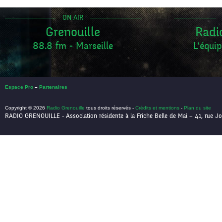
ON AIR
Grenouille
Radi
88.8 fm - Marseille
L'équip
Espace Pro
–
Partenaires
Copyright © 2026
Radio Grenouille
tous droits réservés -
Crédits et mentions
-
Plan du site
RADIO GRENOUILLE - Association résidente à la Friche Belle de Mai – 41, rue Jo