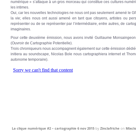
numérique » s’attaque à un gros morceau qui constitue ces cultures numéri
les intimes.
Oui, car les nouvelles technologies ne nous ont pas seulement amené le GP
la vie; elles nous ont aussi amené en tant que citoyens, artistes ou pe
représenter ou de se représenter par l’intermédiaire, entre autres, de carto
imaginaires.
Pour cette deuxième émission, nous avons invité Guillaume Monsaingeon,
(Ouvroir de Cartographie Potentielle).
Trois chroniqueurs nous accompagnent également sur cette émission dédiée
initiera au soundscape, Nicolas Bole nous cartographiera internet et Tho
autonome temporaire).
La clique numérique #2 – cartographie 6 nov 2015
by
Zinclafriche
on
Mixcl