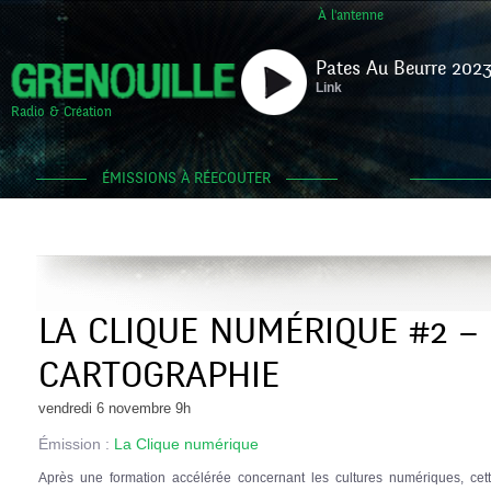
À l'antenne
Pates Au Beurre 2023
Link
Radio & Création
ÉMISSIONS À RÉECOUTER
LA CLIQUE NUMÉRIQUE #2 – 
CARTOGRAPHIE
vendredi 6 novembre 9h
Émission :
La Clique numérique
Après une formation accélérée concernant les cultures numériques, ce