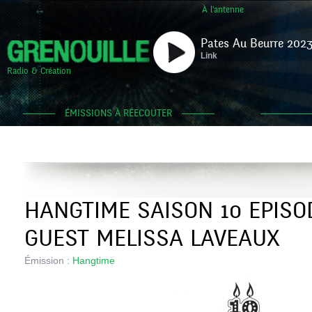
À l'antenne
Pates Au Beurre 2023
Link
Radio & Création
ÉMISSIONS À RÉECOUTER
HANGTIME SAISON 10 EPISOD
GUEST MELISSA LAVEAUX
Émission :
Hangtime