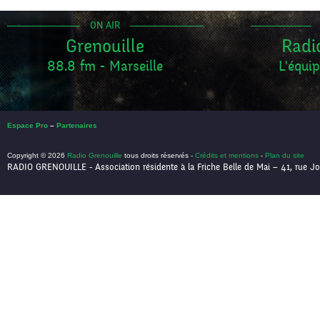
ON AIR
Grenouille
Radi
88.8 fm - Marseille
L'équip
Espace Pro
–
Partenaires
Copyright © 2026
Radio Grenouille
tous droits réservés -
Crédits et mentions
-
Plan du site
RADIO GRENOUILLE - Association résidente à la Friche Belle de Mai – 41, rue Jo