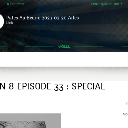
À l'antenne
c'était quoi ce son ?
Pates Au Beurre 2023-02-20 Arles
Link
GRILLE
 8 EPISODE 33 : SPECIAL
G
Mo