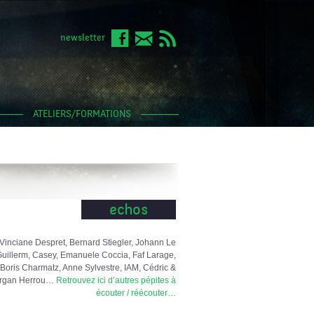
newsletter
ATELIERS/FORMATIONS
echos
Vinciane Despret, Bernard Stiegler, Johann Le
uillerm, Casey, Emanuele Coccia, Faf Larage,
Boris Charmatz, Anne Sylvestre, IAM, Cédric &
rgan Herrou…
Retrouvez ici d’autres pépites à
écouter / réécouter…