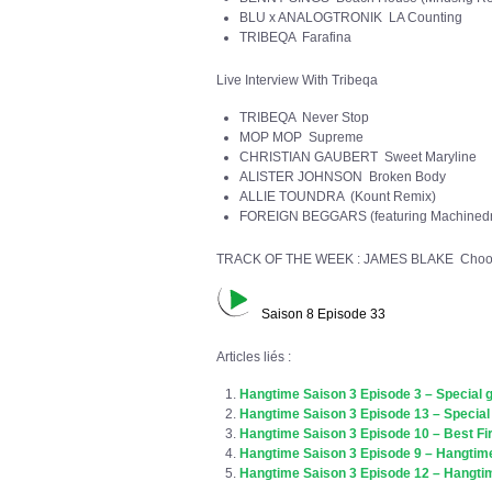
BLU x ANALOGTRONIK LA Counting
TRIBEQA Farafina
Live Interview With Tribeqa
TRIBEQA Never Stop
MOP MOP Supreme
CHRISTIAN GAUBERT Sweet Maryline
ALISTER JOHNSON Broken Body
ALLIE TOUNDRA (Kount Remix)
FOREIGN BEGGARS (featuring Machinedr
TRACK OF THE WEEK : JAMES BLAKE Choo
Saison 8 Episode 33
Articles liés :
Hangtime Saison 3 Episode 3 – Special 
Hangtime Saison 3 Episode 13 – Specia
Hangtime Saison 3 Episode 10 – Best Fir
Hangtime Saison 3 Episode 9 – Hangtime
Hangtime Saison 3 Episode 12 – Hangtim