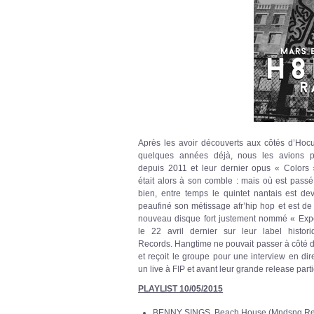
Après les avoir découverts aux côtés d’Hocu
quelques années déjà, nous les avions 
depuis 2011 et leur dernier opus « Colors »
était alors à son comble : mais où est pass
bien, entre temps le quintet nantais est de
peaufiné son métissage afr’hip hop et est de
nouveau disque fort justement nommé « Exper
le 22 avril dernier sur leur label histo
Records. Hangtime ne pouvait passer à côté 
et reçoit le groupe pour une interview en dire
un live à FIP et avant leur grande release part
PLAYLIST 10/05/2015
BENNY SINGS Beach House (Mndsng Re