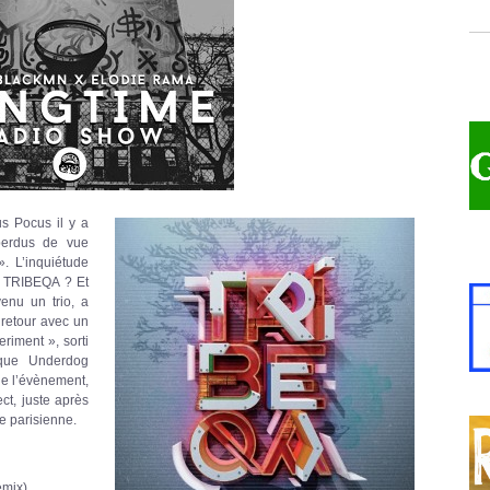
s Pocus il y a
perdus de vue
. L’inquiétude
é TRIBEQA ? Et
venu un trio, a
 retour avec un
iment », sorti
rique Underdog
de l’évènement,
ct, juste après
ie parisienne.
mix)