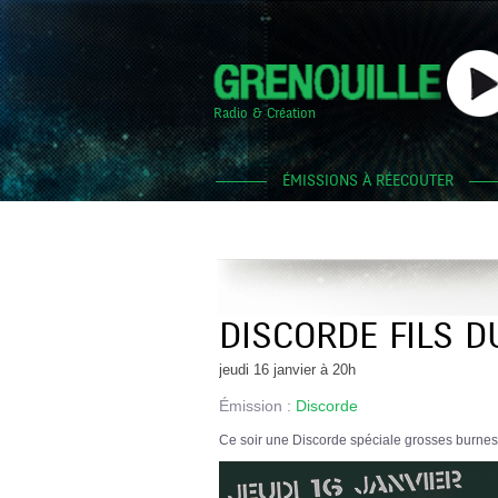
Radio & Création
ÉMISSIONS À RÉECOUTER
DISCORDE FILS D
jeudi 16 janvier à 20h
Émission :
Discorde
Ce soir une Discorde spéciale grosses burnes e