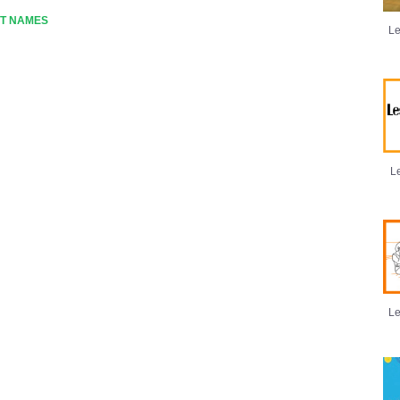
OT NAMES
Le
Le
Le