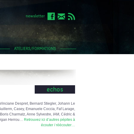
newsletter
ATELIERS/FORMATIONS
echos
Vinciane Despret, Bernard Stiegler, Johann Le
uillerm, Casey, Emanuele Coccia, Faf Larage,
Boris Charmatz, Anne Sylvestre, IAM, Cédric &
rgan Herrou…
Retrouvez ici d’autres pépites à
écouter / réécouter…