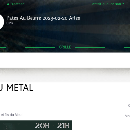
À l'antenne
c'était quoi ce son ?
Pates Au Beurre 2023-02-20 Arles
Link
GRILLE
U METAL
G
t fils du Metal
Mo