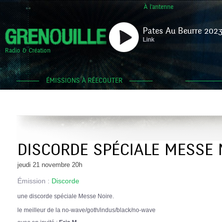
À l'antenne
Pates Au Beurre 2023
Link
Radio & Création
ÉMISSIONS À RÉECOUTER
DISCORDE SPÉCIALE MESSE 
jeudi 21 novembre 20h
Émission :
Discorde
une discorde spéciale Messe Noire.
le meilleur de la no-wave/goth/indus/black/no-wave