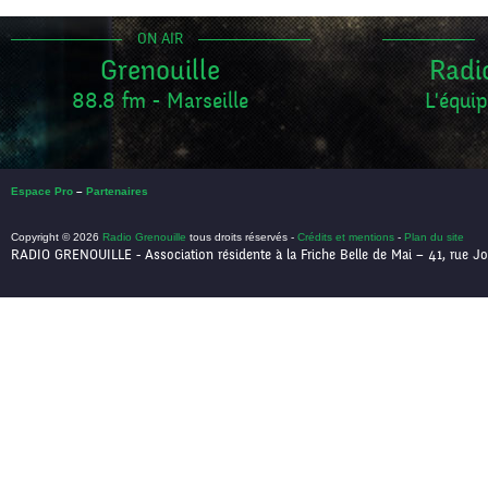
ON AIR
Grenouille
Radi
88.8 fm - Marseille
L'équip
Espace Pro
–
Partenaires
Copyright © 2026
Radio Grenouille
tous droits réservés -
Crédits et mentions
-
Plan du site
RADIO GRENOUILLE - Association résidente à la Friche Belle de Mai – 41, rue Jo