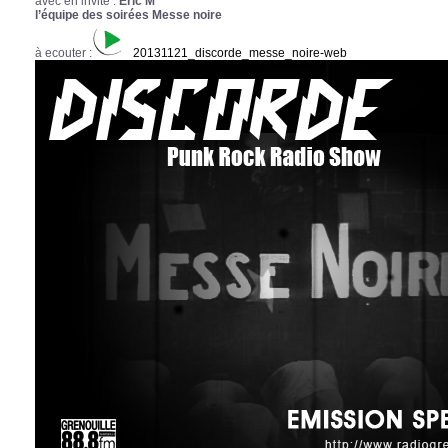
avec en invité :
Eric M
l’équipe des soirées Messe noire
à ecouter :
20131121_discorde_messe_noire-web