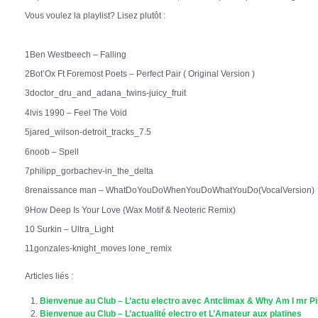
Vous voulez la playlist? Lisez plutôt :
1Ben Westbeech – Falling
2Bot’Ox Ft Foremost Poets – Perfect Pair ( Original Version )
3doctor_dru_and_adana_twins-juicy_fruit
4lvis 1990 – Feel The Void
5jared_wilson-detroit_tracks_7.5
6noob – Spell
7philipp_gorbachev-in_the_delta
8renaissance man – WhatDoYouDoWhenYouDoWhatYouDo(VocalVersion)
9How Deep Is Your Love (Wax Motif & Neoteric Remix)
10 Surkin – Ultra_Light
11gonzales-knight_moves lone_remix
Articles liés :
Bienvenue au Club – L’actu electro avec Antclimax & Why Am I mr P
Bienvenue au Club – L’actualité electro et L’Amateur aux platines