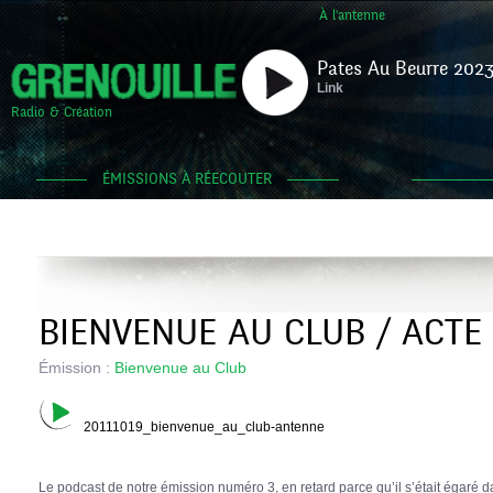
À l'antenne
Pates Au Beurre 2023
Link
Radio & Création
ÉMISSIONS À RÉECOUTER
BIENVENUE AU CLUB / ACTE I
Émission :
Bienvenue au Club
20111019_bienvenue_au_club-antenne
Le podcast de notre émission numéro 3, en retard parce qu’il s’était égaré