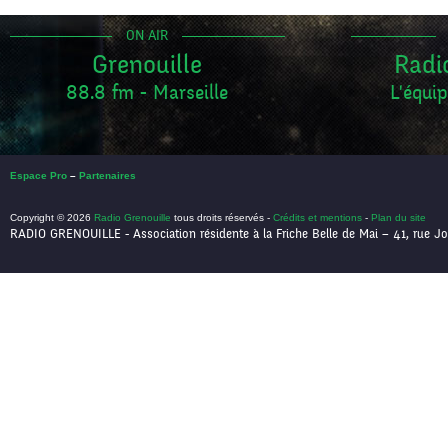
ON AIR
Grenouille
Radi
88.8 fm - Marseille
L'équip
Espace Pro
–
Partenaires
Copyright © 2026
Radio Grenouille
tous droits réservés -
Crédits et mentions
-
Plan du site
RADIO GRENOUILLE - Association résidente à la Friche Belle de Mai – 41, rue Jo