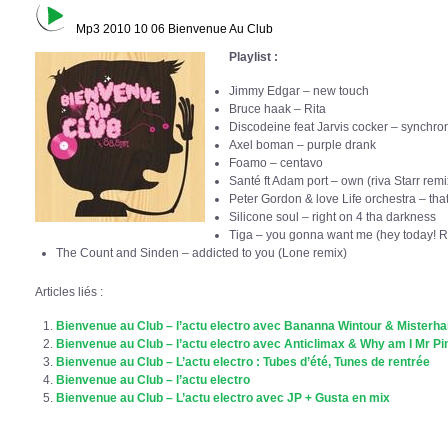
Mp3 2010 10 06 Bienvenue Au Club
Playlist :
Jimmy Edgar – new touch
Bruce haak – Rita
Discodeine feat Jarvis cocker – synchro
Axel boman – purple drank
Foamo – centavo
Santé ft Adam port – own (riva Starr remi
Peter Gordon & love Life orchestra – that
Silicone soul – right on 4 tha darkness
Tiga – you gonna want me (hey today! 
The Count and Sinden – addicted to you (Lone remix)
Articles liés :
Bienvenue au Club – l’actu electro avec Bananna Wintour & Misterha
Bienvenue au Club – l’actu electro avec Anticlimax & Why am I Mr Pi
Bienvenue au Club – L’actu electro : Tubes d’été, Tunes de rentrée
Bienvenue au Club – l’actu electro
Bienvenue au Club – L’actu electro avec JP + Gusta en mix