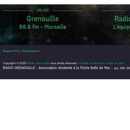
ON AIR
Grenouille
Radi
88.8 fm - Marseille
L'équip
Espace Pro
–
Partenaires
Copyright © 2026
Radio Grenouille
tous droits réservés -
Crédits et mentions
-
Plan du site
RADIO GRENOUILLE - Association résidente à la Friche Belle de Mai – 41, rue Jo