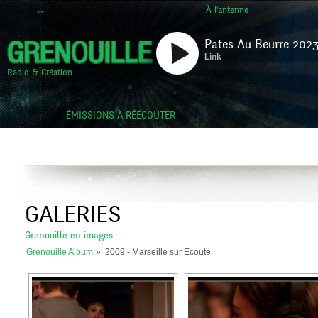
À l'antenne
Pates Au Beurre 2023
Link
Radio & Création
ÉMISSIONS À RÉECOUTER
GALERIES
Grenouille en images
Grenouille Album
»
2009 - Marseille sur Ecoute