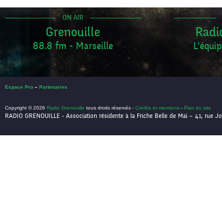
ON AIR
Grenouille
Radi
88.8 fm - Marseille
L'équip
Espace Pro
–
Partenaires
Copyright © 2026
Radio Grenouille
tous droits réservés -
Crédits et mentions
-
Plan du site
RADIO GRENOUILLE - Association résidente à la Friche Belle de Mai – 41, rue Jo