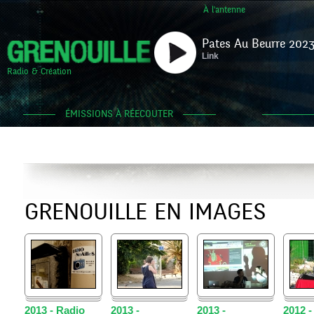
À l'antenne
Pates Au Beurre 2023
Link
Radio & Création
ÉMISSIONS À RÉECOUTER
GRENOUILLE EN IMAGES
2013 - Radio
2013 -
2013 -
2012 -