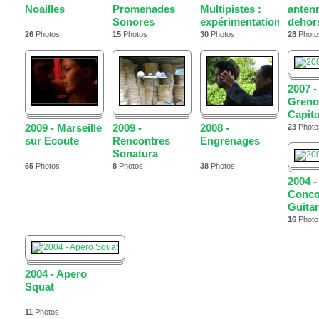
Noailles
Promenades
Multipistes :
anten
Sonores
expérimentations...
dehor
26
Photos
15
Photos
30
Photos
28
Photo
2007 -
Grenou
Capita
2009 - Marseille
2009 -
2008 -
23
Photo
sur Ecoute
Rencontres
Engrenages
Sonatura
65
Photos
8
Photos
38
Photos
2004 -
Conco
Guitar
16
Photo
2004 - Apero
Squat
11
Photos