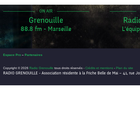
ON AIR
Grenouille
Radi
88.8 fm - Marseille
L'équip
Espace Pro
–
Partenaires
Copyright © 2026
Radio Grenouille
tous droits réservés -
Crédits et mentions
-
Plan du site
RADIO GRENOUILLE - Association résidente à la Friche Belle de Mai – 41, rue Jo