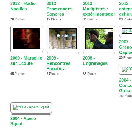
2013 - Radio
2013 -
2013 -
2012 -
Noailles
Promenades
Multipistes :
anten
Sonores
expérimentations...
dehor
26
Photos
15
Photos
30
Photos
28
Photo
2007 -
Grenou
Capita
2009 - Marseille
2009 -
2008 -
23
Photo
sur Ecoute
Rencontres
Engrenages
Sonatura
65
Photos
8
Photos
38
Photos
2004 -
Conco
Guitar
16
Photo
2004 - Apero
Squat