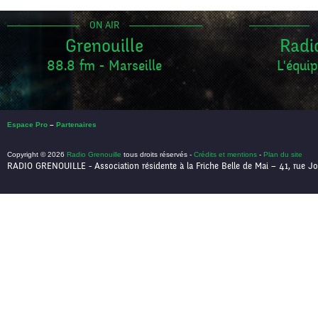
ON AIR
Grenouille
Radi
88.8 fm - Marseille
L'équip
Espace Pro
–
Partenaires
Copyright © 2026
Radio Grenouille
tous droits réservés -
Crédits et mentions
-
Plan du site
RADIO GRENOUILLE - Association résidente à la Friche Belle de Mai – 41, rue Jo