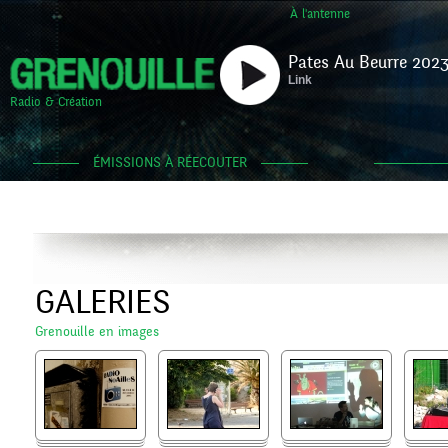
À l'antenne
Pates Au Beurre 2023
Link
Radio & Création
ÉMISSIONS À RÉECOUTER
GALERIES
Grenouille en images