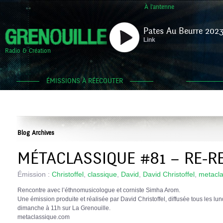
À l'antenne
Pates Au Beurre 2023
Link
Radio & Création
ÉMISSIONS À RÉECOUTER
Blog Archives
MÉTACLASSIQUE #81 – RE-R
Émission :
Christoffel
,
classique
,
David
,
David Christoffel
,
metacla
Rencontre avec l’éthnomusicologue et corniste Simha Arom.
Une émission produite et réalisée par David Christoffel, diffusée tous les l
dimanche à 11h sur La Grenouille.
metaclassique.com