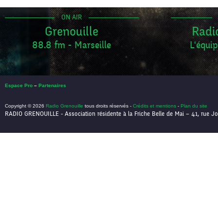
ON AIR
Grenouille
Radi
88.8 fm - Marseille
L'équip
Espace Pro
–
Partenaires
Copyright © 2026
Radio Grenouille
tous droits réservés -
Crédits et mentions
-
Plan du site
RADIO GRENOUILLE - Association résidente à la Friche Belle de Mai – 41, rue Jo