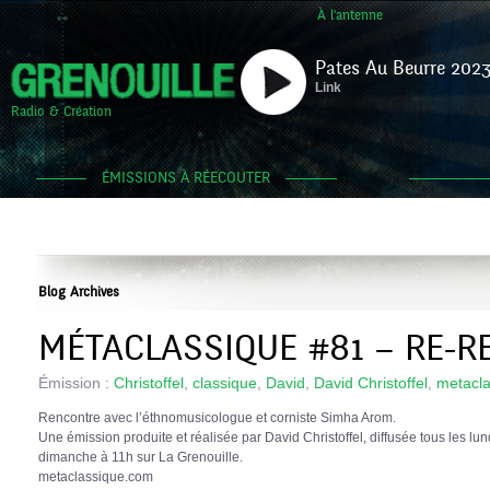
À l'antenne
Pates Au Beurre 2023
Link
Radio & Création
ÉMISSIONS À RÉECOUTER
Blog Archives
MÉTACLASSIQUE #81 – RE-R
Émission :
Christoffel
,
classique
,
David
,
David Christoffel
,
metacla
Rencontre avec l’éthnomusicologue et corniste Simha Arom.
Une émission produite et réalisée par David Christoffel, diffusée tous les l
dimanche à 11h sur La Grenouille.
metaclassique.com