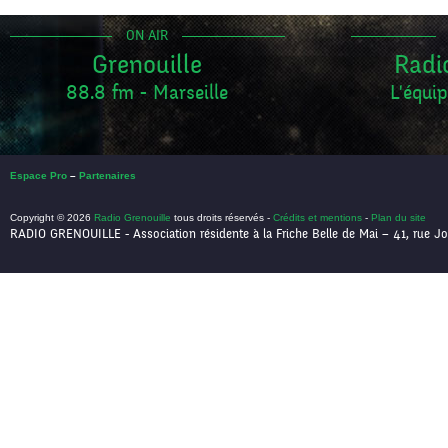
ON AIR
Grenouille
Radi
88.8 fm - Marseille
L'équip
Espace Pro
–
Partenaires
Copyright © 2026
Radio Grenouille
tous droits réservés -
Crédits et mentions
-
Plan du site
RADIO GRENOUILLE - Association résidente à la Friche Belle de Mai – 41, rue Jo