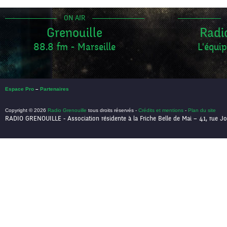
ON AIR
Grenouille
Radi
88.8 fm - Marseille
L'équip
Espace Pro
–
Partenaires
Copyright © 2026
Radio Grenouille
tous droits réservés -
Crédits et mentions
-
Plan du site
RADIO GRENOUILLE - Association résidente à la Friche Belle de Mai – 41, rue Jo