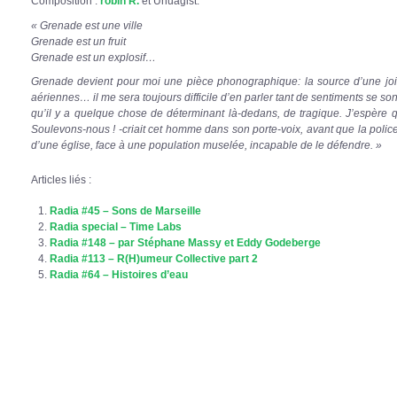
Composition :
robin R.
et Unuagist.
« Grenade est une ville
Grenade est un fruit
Grenade est un explosif…
Grenade devient pour moi une pièce phonographique: la source d’une jo
aériennes… il me sera toujours difficile d’en parler tant de sentiments se s
qu’il y a quelque chose de déterminant là-dedans, de tragique. J’espère q
Soulevons-nous ! -criait cet homme dans son porte-voix, avant que la polic
d’une église, face à une population muselée, incapable de le défendre. »
Articles liés :
Radia #45 – Sons de Marseille
Radia special – Time Labs
Radia #148 – par Stéphane Massy et Eddy Godeberge
Radia #113 – R(H)umeur Collective part 2
Radia #64 – Histoires d’eau