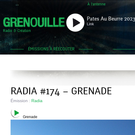
À l'antenne
Pates Au Beurre 2023
Link
Radio & Création
ÉMISSIONS À RÉECOUTER
RADIA #174 – GRENADE
Émission :
Radia
Grenade