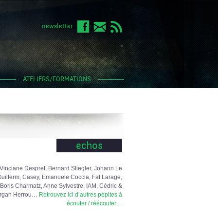
newsletter
ATELIERS/FORMATIONS
echos
Vinciane Despret, Bernard Stiegler, Johann Le
uillerm, Casey, Emanuele Coccia, Faf Larage,
Boris Charmatz, Anne Sylvestre, IAM, Cédric &
rgan Herrou…
Retrouvez ici d’autres pépites à
écouter / réécouter…