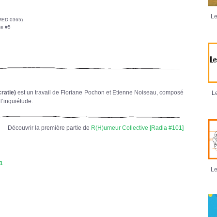
Le
IMED 0365)
ke #5
ratie)
est un travail de Floriane Pochon et Etienne Noiseau, composé
Le
l’inquiétude.
Découvrir la première partie de
R(H)umeur Collective [Radia #101]
 1
Le