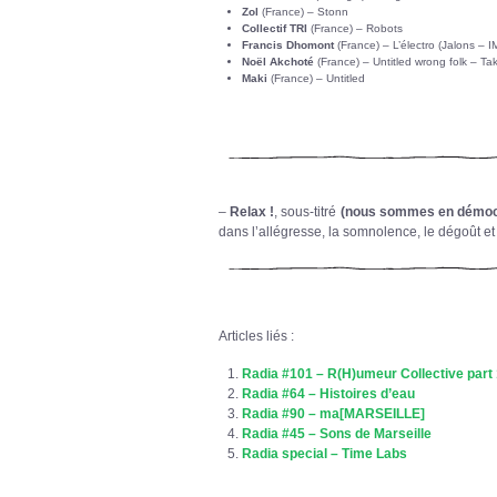
Zol
(France) – Stonn
Collectif TRI
(France) – Robots
Francis Dhomont
(France) – L’électro (Jalons – 
Noël Akchoté
(France) – Untitled wrong folk – Ta
Maki
(France) – Untitled
–
Relax !
, sous-titré
(nous sommes en démoc
dans l’allégresse, la somnolence, le dégoût et 
Articles liés :
Radia #101 – R(H)umeur Collective part
Radia #64 – Histoires d’eau
Radia #90 – ma[MARSEILLE]
Radia #45 – Sons de Marseille
Radia special – Time Labs