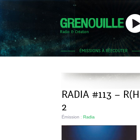
Radio & Création
ÉMISSIONS À RÉECOUTER
RADIA #113 – R(
2
Émission :
Radia