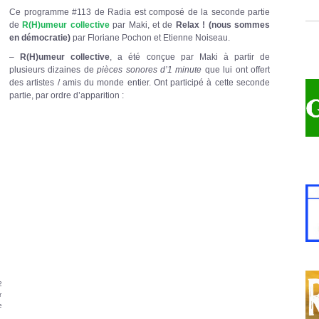
Ce programme #113 de Radia est composé de la seconde partie
de
R(H)umeur collective
par Maki, et de
Relax ! (nous sommes
en démocratie)
par Floriane Pochon et Etienne Noiseau.
–
R(H)umeur collective
, a été conçue par Maki à partir de
plusieurs dizaines de
pièces sonores d’1 minute
que lui ont offert
des artistes / amis du monde entier. Ont participé à cette seconde
partie, par ordre d’apparition :
2
r
e