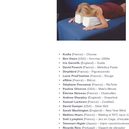
Krafia
(France) – Choose
Ben Owen
(USA) – Ans-mac 1999e
Iris Garrelfs
(England) – Guide
David Fenech
(France) – Melodica Paste
Dinahbird
(France) – Pigcrescendo
Lucie Prod’homme
(France) – Rouge
eRikm
(France) – Blécut
Stéphane Possamai
(France) – RioTorto
Pauline Oliveros
(USA) – Maki’s Minute
Étienne Noiseau
(France) – Chatouilles
Andrew Sharpley
(England) – Grapefruit
Samuel Lartisien
(France) – Cordida2
David Gamper
(USA) – Silver Bell
Sarah Washington
(England) – New Year Wind
Mathieu Hours
(France) – Waiting in NYC opus 1
Soël Lymphini
(France) – Jeu en Cage, d’escalie
Tomonari Higaki
(Japan) – Impro caoutchouteus
Ricardo Reis
(Portugal) – Viagem de elevador