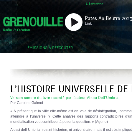
À l'antenne
Pates Au Beurre 2023
Link
Radio & Création
ÉMISSIONS À RÉECOUTER
L’HISTOIRE UNIVERSELLE DE
Version sonore du livre raconté par l’auteur Alessi Dell’Umbria
Par Caroline Galmot
« À présent que la ville elle-même est en voie de désintégration, comment 
atteindre à l’universel ? Cette analyse des rapports contradictoires d’un
mondialisation veut contribuer à poser la question. » (Agone)
Alessi dell Umbria n’est ni historien, ni universitaire, mais il est très impliq