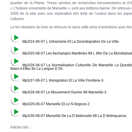
quartier de la Plaine. Treize années de recherches documentaires et d’
« L’histoire universelle de Marseille », sorti aux éditions Agone. On retrouve d
2000 de la ville avec une implication très forte de l’auteur dans les aspec
culturels.
Le ton libertaire du livre se retrouve ici dans cette série d’entretiens avec Al
Mp3/24-06-07 L Urbanisme Et La Desintegration De La Ville.
Mp3/25-06-07 Les 8echanges Maritimes 88 L 8fre De La Mondialisat
Mp3/26-06-07 La Normalisation Culturelle De Marseille La Quest
8dais A Effac 8e La Langue D Oc.
Mp3/27-06-07 L Immigration Et La Ville Frontiere-3.
Mp3/28-06-07 Le Mouvement Ouvrier 88 Marseille-3.
Mp3/29-06-07 Marseille Et Le N 8egoce-2.
Mp3/30-06-07 Marseille De La D 8ebrouille 88 La D 8elinquance.
Articles liés :