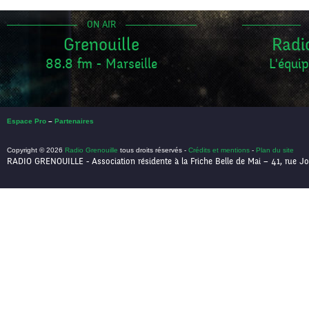
ON AIR
Grenouille
Radi
88.8 fm - Marseille
L'équip
Espace Pro
–
Partenaires
Copyright © 2026
Radio Grenouille
tous droits réservés -
Crédits et mentions
-
Plan du site
RADIO GRENOUILLE - Association résidente à la Friche Belle de Mai – 41, rue Jo