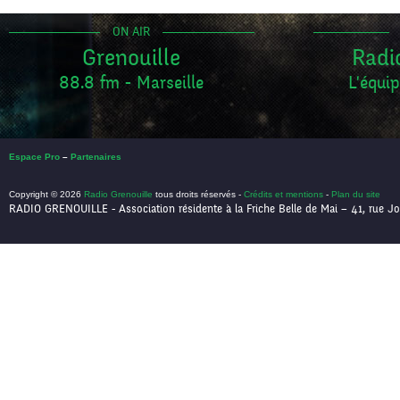
ON AIR
Grenouille
Radi
88.8 fm - Marseille
L'équip
Espace Pro
–
Partenaires
Copyright © 2026
Radio Grenouille
tous droits réservés -
Crédits et mentions
-
Plan du site
RADIO GRENOUILLE - Association résidente à la Friche Belle de Mai – 41, rue Jo