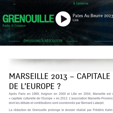
À l'antenne
Pates Au Beurre 2023
Link
Radio & Création
ÉMISSIONS À RÉECOUTER
MARSEILLE 2013 – CAPITALE
DE L’EUROPE ?
Après Paris en 1989, Avignon en 2000 et Lille en 2004, Marseille est c
« capitale culturelle de l’Europe » en 2013. L’association Marseille-Proven
dont les débats et contributions sont coordonnés par Bernard Latarjet.
La rédaction de Grenouille prolonge le dossier réalisé par Frédéric Kahn