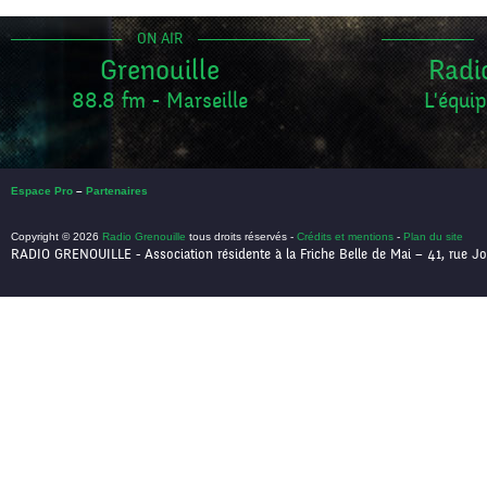
ON AIR
Grenouille
Radi
88.8 fm - Marseille
L'équip
Espace Pro
–
Partenaires
Copyright © 2026
Radio Grenouille
tous droits réservés -
Crédits et mentions
-
Plan du site
RADIO GRENOUILLE - Association résidente à la Friche Belle de Mai – 41, rue Jo