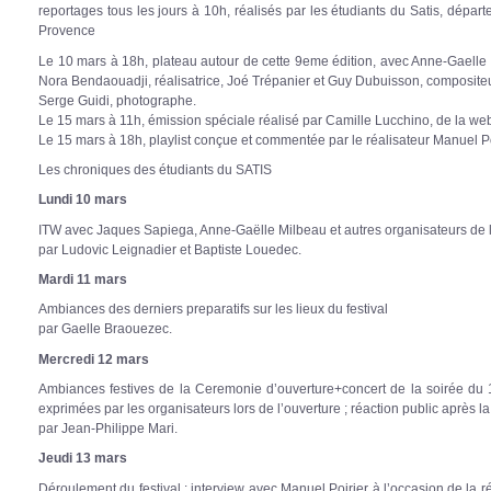
reportages tous les jours à 10h, réalisés par les étudiants du Satis, dépar
Provence
Le 10 mars à 18h, plateau autour de cette 9eme édition, avec Anne-Gaelle 
Nora Bendaouadji, réalisatrice, Joé Trépanier et Guy Dubuisson, compositeurs
Serge Guidi, photographe.
Le 15 mars à 11h, émission spéciale réalisé par Camille Lucchino, de la we
Le 15 mars à 18h, playlist conçue et commentée par le réalisateur Manuel Po
Les chroniques des étudiants du SATIS
Lundi 10 mars
ITW avec Jaques Sapiega, Anne-Gaëlle Milbeau et autres organisateurs de
par Ludovic Leignadier et Baptiste Louedec.
Mardi 11 mars
Ambiances des derniers preparatifs sur les lieux du festival
par Gaelle Braouezec.
Mercredi 12 mars
Ambiances festives de la Ceremonie d’ouverture+concert de la soirée du 1
exprimées par les organisateurs lors de l’ouverture ; réaction public après la 
par Jean-Philippe Mari.
Jeudi 13 mars
Déroulement du festival : interview avec Manuel Poirier à l’occasion de la r