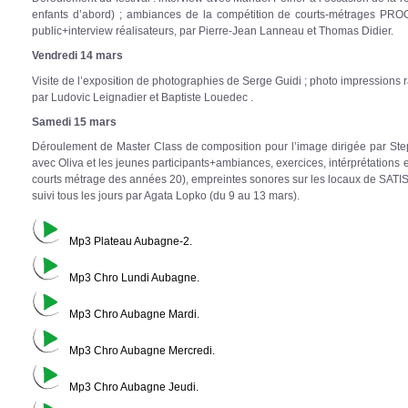
enfants d’abord) ; ambiances de la compétition de courts-métrages PR
public+interview réalisateurs, par Pierre-Jean Lanneau et Thomas Didier.
Vendredi 14 mars
Visite de l’exposition de photographies de Serge Guidi ; photo impressions r
par Ludovic Leignadier et Baptiste Louedec .
Samedi 15 mars
Déroulement de Master Class de composition pour l’image dirigée par Step
avec Oliva et les jeunes participants+ambiances, exercices, intérprétations e
courts métrage des années 20), empreintes sonores sur les locaux de SATI
suivi tous les jours par Agata Lopko (du 9 au 13 mars).
Mp3 Plateau Aubagne-2.
Mp3 Chro Lundi Aubagne.
Mp3 Chro Aubagne Mardi.
Mp3 Chro Aubagne Mercredi.
Mp3 Chro Aubagne Jeudi.