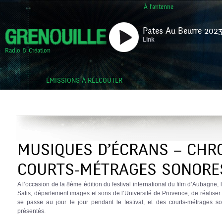
À l'antenne
Pates Au Beurre 2023
Link
Radio & Création
ÉMISSIONS À RÉECOUTER
MUSIQUES D’ÉCRANS – CHR
COURTS-MÉTRAGES SONORE
A l’occasion de la 8ème édition du festival international du film d’Aubagne,
Satis, département images et sons de l’Université de Provence, de réaliser
se passe au jour le jour pendant le festival, et des courts-métrages son
présentés.