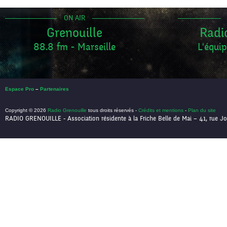
ON AIR
Grenouille
Radi
88.8 fm - Marseille
L'équip
Espace Pro
–
Partenaires
Copyright © 2026
Radio Grenouille
tous droits réservés -
Crédits et mentions
-
Plan du site
RADIO GRENOUILLE - Association résidente à la Friche Belle de Mai – 41, rue Jo