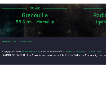
ON AIR
Grenouille
Radi
88.8 fm - Marseille
L'équip
Espace Pro
–
Partenaires
Copyright © 2026
Radio Grenouille
tous droits réservés -
Crédits et mentions
-
Plan du site
RADIO GRENOUILLE - Association résidente à la Friche Belle de Mai – 41, rue Jo