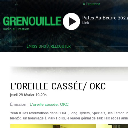
À l'antenne
Pates Au Beurre 2023
Link
Radio & Création
ÉMISSIONS À RÉECOUTER
L’OREILLE CASSÉE/ OKC
jeudi 28 février 19-20h
Émission :
L'oreille cassée
,
OKC
Yeah !! Des reformations dans l’OKC, Long Ryders, Specials, les Lemon 
bientôt, un hommage à Mark Hollis, le leader génial de Talk Talk et des ani