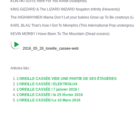
KONTIKI SUITE Here For You Know (Autoprod)
KING GIZZARD & The LIZARD WIZARD Nogaton Infinity (Heavenly)
The HIGHWAYMEN Mama Don’t Let your babies Grow up To Be cowboys (L
KARL BLAU That’s how I Got To Memphis (This International Pop undergrou
KEVIN MORBY I Have Been To The Mountain (Dead oceans)
2016_05_26_loreille_cassee-web
Articles liés :
L’OREILLE CASSÉE VIDE UNE PARTIE DE SES ÉTAGÈRES
L’OREILLE CASSÉE / ELEKTROLUX
L’OREILLE CASSÉE / 7 janvier 2016 !
L’OREILLE CASSÉE / le 25 février 2016
L’OREILLE CASSÉE/ Le 10 Mars 2016