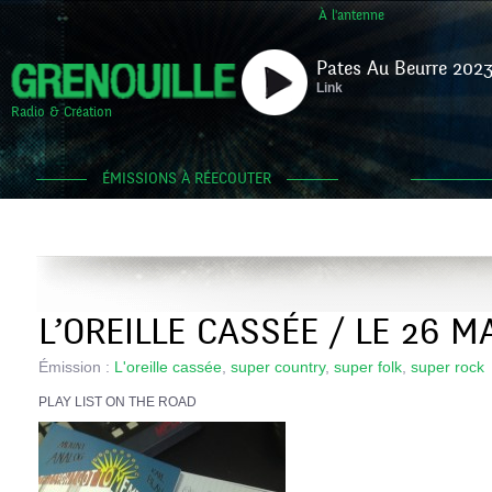
À l'antenne
Pates Au Beurre 2023
Link
Radio & Création
ÉMISSIONS À RÉECOUTER
L’OREILLE CASSÉE / LE 26 M
Émission :
L'oreille cassée
,
super country
,
super folk
,
super rock
PLAY LIST ON THE ROAD