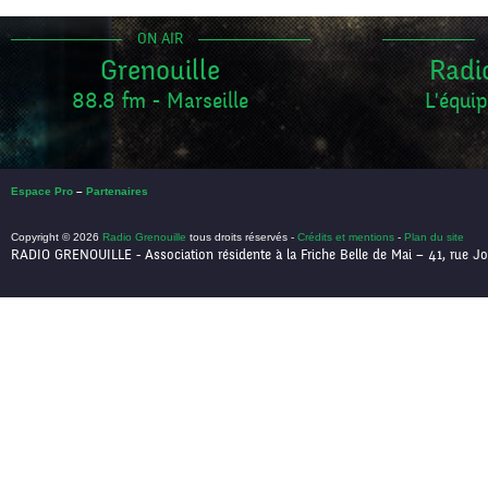
ON AIR
Grenouille
Radi
88.8 fm - Marseille
L'équip
Espace Pro
–
Partenaires
Copyright © 2026
Radio Grenouille
tous droits réservés -
Crédits et mentions
-
Plan du site
RADIO GRENOUILLE - Association résidente à la Friche Belle de Mai – 41, rue Jo