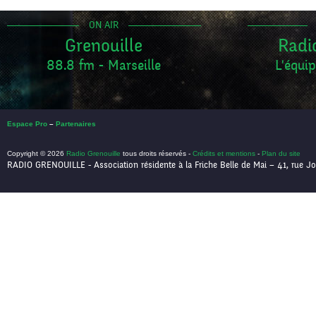
ON AIR
Grenouille
Radi
88.8 fm - Marseille
L'équip
Espace Pro
–
Partenaires
Copyright © 2026
Radio Grenouille
tous droits réservés -
Crédits et mentions
-
Plan du site
RADIO GRENOUILLE - Association résidente à la Friche Belle de Mai – 41, rue Jo