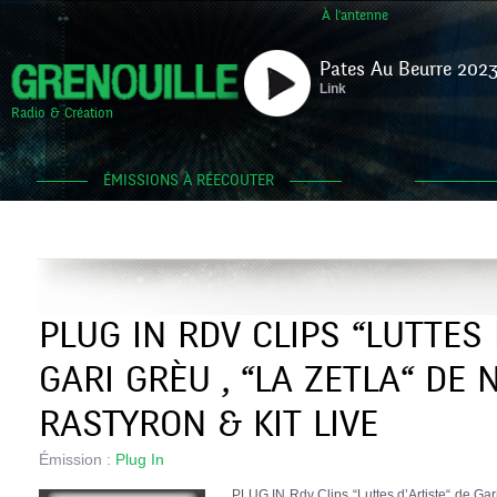
À l'antenne
Pates Au Beurre 2023
Link
Radio & Création
ÉMISSIONS À RÉECOUTER
PLUG IN RDV CLIPS “LUTTES 
GARI GRÈU , “LA ZETLA“ DE 
RASTYRON & KIT LIVE
Émission :
Plug In
PLUG IN Rdv Clips “Luttes d’Artiste“ de Gar