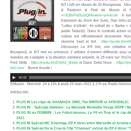
KIT LIVE en stream de Zé Bourgeoise. Décou
& Rastyron & Feat de Mouss et
v=3QBxPaDyJyQ&feature=youtu.be
A suiv
Expulsion du Dock des Suds, Gari Grèu p
“Luttes d’artiste“, 4e extrait de « Barka »
poète Tartar(e). Dans le contexte actuel où
culture est officiellement proclamée Non E
résonne haut et fort :
https://youtu.be/
Découvrez Le KIT live, une initiative 
BourgeoiZ, le KIT met en présence 2 artistes d’univers différents pour
manière de s’adapter à la situation sanitaire actuelle. le 26 mars sur You
Fred Skitty :
https://youtu.be/ZOyXd_i8a9w
et Dario Della Noce :
https://
live.com/
Bonne écoute !
Lecteur
00:00
audio
Diffusion : Mercredi 24 à 10h & jeudi 25 mars 2021 à 17h sur Radio Grenoui
Articles liés :
PLUG IN Les clips de AHAMADA SMIS, The MIRROR et AFRODELIC.
PLUG IN – Spéciale Initiative : La Maraude Mentalite Virage DEPE / Ma
PLUG IN au FEMININ : Les Fabricoleuses, Le Fil en Trop et le rap 
2021
PLUG IN Spécial MC Kinyonga, EP 6 titres entre Marseille et Arusha 
PLUG IN Spécial De la Crau le Clip “Chaman“ extrait du EP 6 titres 