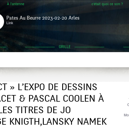
À l'antenne
c'était quoi ce son ?
Pates Au Beurre 2023-02-20 Arles
Link
GRILLE
CT » L’EXPO DE DESSINS
CET & PASCAL COOLEN À
G
 LES TITRES DE JO
Mo
E KNIGTH,LANSKY NAMEK