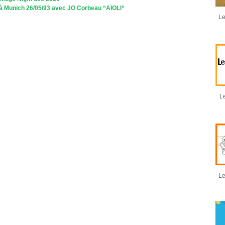
à Munich 26/05/93 avec JO Corbeau “AÏOLI“
Le
Le
Le