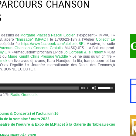
, PARCOURS CHANSON
3
s dessins de
Morgane Placet
&
Pascal Coolen
s’exposent « IMPACT »
03, apéro
*finissage* IMPACT
le 17/03/23-18h à l’Atelier
Collectif Le
Lacépède 4e
https://www.facebook.com/atelier.leBEL
A suivre, le suite
arcours Chanson / Concerts Gratuits.
MUSIQUES : « Ball out prod.
my G
> »Armaguedon“’prochain EP de
Jo Corbeau & le Trident
> »Bar
ip du
Muge Knight
Chris Presque Waddle
> Je ne suis qu’un chiffre »
amek
en live avec dj crams, Kara Nandjee, la lita, trampqueen et lau
Osez l’égalité ! » Journée Internationale des Droits des Femmes,à
ien. BONNE ECOUTE !.
Utilisez
00:00
les
flèches
3 à 17h
Radio Grenouille
.
haut/bas
pour
augmenter
ou
ums & Concerts) et l’actu. juin 16
diminuer
da de la semaine ! mars 2023
le
volume.
eatre de l’oeuvre & Expo de M.Placet à la Galerie du Tableau expo
 Muge Night déc 2020