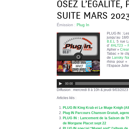
OSEZ L’ÉGALITÉ
SUITE MARS 202
Émission :
Plug In
PLUG IN : Le
jusqu’au 18/
B.E.L
5 rue 
d’
#ALT23 – P
Apher »
Crea
Tabac » le cl
de
Lansky N
rhina pour « 
l’Espace Jul
Lecteur
audio
00:00
Diffusion : mercredi 8 à 10h & jeudi 9/03/202
Articles liés :
PLUG IN King Krab et Le Muge Knigh (Alb
Plug IN Parcours Chanson Gratuit, agen
PLUG IN : Lancement de la Saison de Th
de Morgane Placet sept 22
PLUG IN special “MugeLand“ l’album de