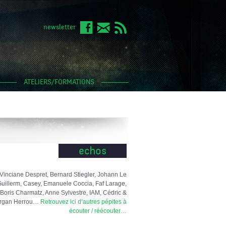
newsletter
ATELIERS/FORMATIONS
echos
Vinciane Despret, Bernard Stiegler, Johann Le
uillerm, Casey, Emanuele Coccia, Faf Larage,
Boris Charmatz, Anne Sylvestre, IAM, Cédric &
rgan Herrou…
Retrouvez ici d’autres pépites à
écouter / réécouter…