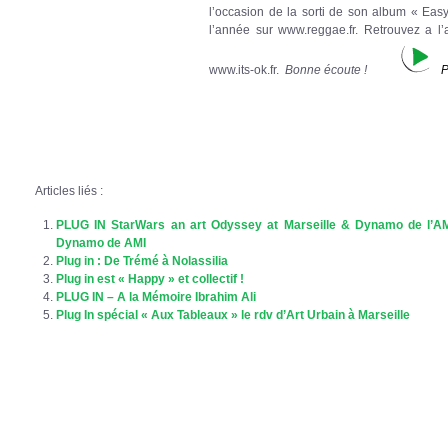
l’occasion de la sorti de son album « Eas
l’année sur www.reggae.fr. Retrouvez a l
www.its-ok.fr.
Bonne écoute !
P
Articles liés :
PLUG IN StarWars an art Odyssey at Marseille & Dynamo de l’AMI
Dynamo de AMI
Plug in : De Trémé à Nolassilia
Plug in est « Happy » et collectif !
PLUG IN – A la Mémoire Ibrahim Ali
Plug In spécial « Aux Tableaux » le rdv d’Art Urbain à Marseille