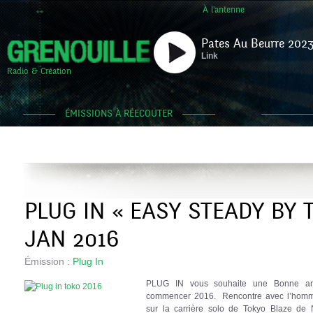
À l'antenne
Pates Au Beurre 2023
Link
Radio & Création
ÉMISSIONS À RÉECOUTER
PLUG IN « EASY STEADY BY 
JAN 2016
Émission :
Plug In
PLUG IN vous souhaite une Bonne ann
commencer 2016. Rencontre avec l’homme
sur la carrière solo de Tokyo Blaze de