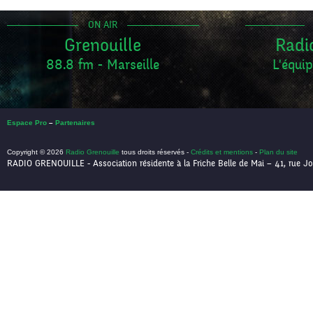
ON AIR
Grenouille
Radi
88.8 fm - Marseille
L'équip
Espace Pro
–
Partenaires
Copyright © 2026
Radio Grenouille
tous droits réservés -
Crédits et mentions
-
Plan du site
RADIO GRENOUILLE - Association résidente à la Friche Belle de Mai – 41, rue Jo