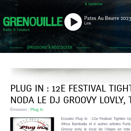
À l'antenne
Pates Au Beurre 2023
Link
Radio & Création
ÉMISSIONS À RÉECOUTER
PLUG IN : 12E FESTIVAL TIGH
NODA LE DJ GROOVY LOVLY,
Émission :
Plug In
Ecoutez Plug In -12e Festival Tighten Up 
Africa Bambatta et d autres artistes Fu
Groovy lovly le local de l’étape en int