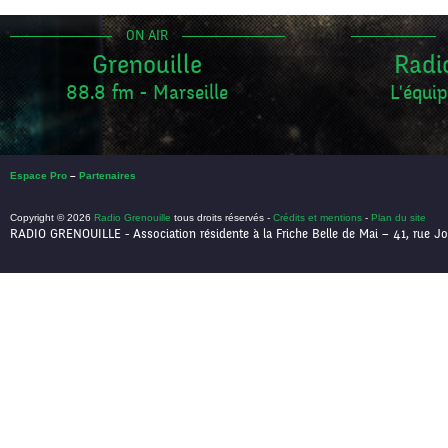
ON AIR
Grenouille
Radi
88.8 fm - Marseille
L'équip
Espace Pro
–
Partenaires
Copyright © 2026
Radio Grenouille
tous droits réservés -
Crédits et mentions
-
Plan du site
RADIO GRENOUILLE - Association résidente à la Friche Belle de Mai – 41, rue Jo