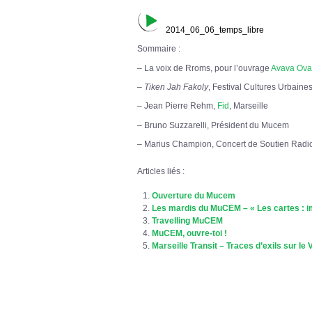
2014_06_06_temps_libre
Sommaire :
– La voix de Rroms, pour l’ouvrage
Avava Ova
–
Tiken Jah Fakoly
, Festival Cultures Urbaine
– Jean Pierre Rehm,
Fid
, Marseille
– Bruno Suzzarelli, Président du Mucem
– Marius Champion, Concert de Soutien Radi
Articles liés :
Ouverture du Mucem
Les mardis du MuCEM – « Les cartes : im
Travelling MuCEM
MuCEM, ouvre-toi !
Marseille Transit – Traces d’exils sur le 