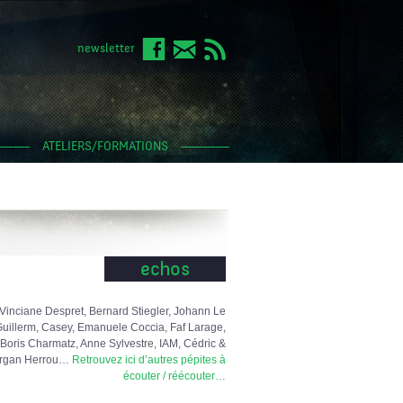
newsletter
ATELIERS/FORMATIONS
echos
Vinciane Despret, Bernard Stiegler, Johann Le
uillerm, Casey, Emanuele Coccia, Faf Larage,
Boris Charmatz, Anne Sylvestre, IAM, Cédric &
rgan Herrou…
Retrouvez ici d’autres pépites à
écouter / réécouter…