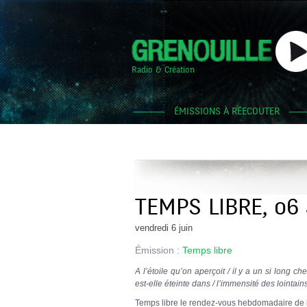
Radio & Création
ÉMISSIONS À RÉECOUTER
TEMPS LIBRE, 06
vendredi 6 juin
Émission :
Temps libre
A l’étoile qu’on aperçoit / il y a un si long ch
est-elle éteinte dans / l’immensité des lointain
Temps libre le rendez-vous hebdomadaire de la